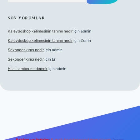
SON YORUMLAR
Kaleydoskop kelimesinin tanımı nedir
için
admin
Kaleydoskop kelimesinin tanımı nedir
için
Zerrin
Sekonder kırıcı nedir
için
admin
Sekonder kırıcı nedir
için
Er
Hilal i amber ne demek
için
admin
rg
Reklam ve İletişim:
E-mail:
backlinkpaneli@gmail.com
Teams: