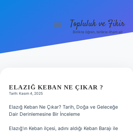
Topluluk ve Fikir
menüyü
aç
Birlikte öğren, birlikte ilham al!
Anasayfa
Gizlilik Politikası
Yasal Uyarı
Hakkımızda
ELAZIĞ KEBAN NE ÇIKAR ?
Tarih: Kasım 4, 2025
Elazığ Keban Ne Çıkar? Tarih, Doğa ve Geleceğe
Dair Derinlemesine Bir İnceleme
Elazığ’ın Keban ilçesi, adını aldığı Keban Barajı ile