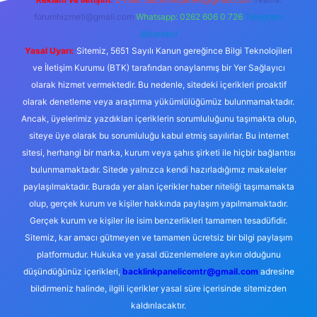
forumhizmeti@gmail.com
Whatsapp: 0262 606 0 726
Telegram:
@karabul
Yasal Uyarı:
Sitemiz, 5651 Sayılı Kanun gereğince Bilgi Teknolojileri
ve İletişim Kurumu (BTK) tarafından onaylanmış bir Yer Sağlayıcı
olarak hizmet vermektedir. Bu nedenle, sitedeki içerikleri proaktif
olarak denetleme veya araştırma yükümlülüğümüz bulunmamaktadır.
Ancak, üyelerimiz yazdıkları içeriklerin sorumluluğunu taşımakta olup,
siteye üye olarak bu sorumluluğu kabul etmiş sayılırlar. Bu internet
sitesi, herhangi bir marka, kurum veya şahıs şirketi ile hiçbir bağlantısı
bulunmamaktadır. Sitede yalnızca kendi hazırladığımız makaleler
paylaşılmaktadır. Burada yer alan içerikler haber niteliği taşımamakta
olup, gerçek kurum ve kişiler hakkında paylaşım yapılmamaktadır.
Gerçek kurum ve kişiler ile isim benzerlikleri tamamen tesadüfidir.
Sitemiz, kar amacı gütmeyen ve tamamen ücretsiz bir bilgi paylaşım
platformudur. Hukuka ve yasal düzenlemelere aykırı olduğunu
düşündüğünüz içerikleri,
backlinkpanelicomtr@gmail.com
adresine
bildirmeniz halinde, ilgili içerikler yasal süre içerisinde sitemizden
kaldırılacaktır.