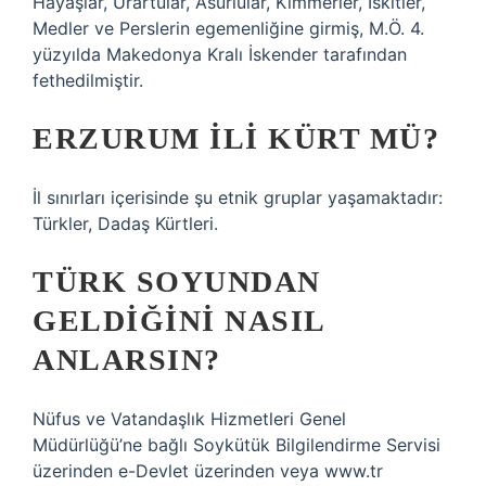
Hayaşlar, Urartular, Asurlular, Kimmerler, İskitler,
Medler ve Perslerin egemenliğine girmiş, M.Ö. 4.
yüzyılda Makedonya Kralı İskender tarafından
fethedilmiştir.
ERZURUM ILI KÜRT MÜ?
İl sınırları içerisinde şu etnik gruplar yaşamaktadır:
Türkler, Dadaş Kürtleri.
TÜRK SOYUNDAN
GELDIĞINI NASIL
ANLARSIN?
Nüfus ve Vatandaşlık Hizmetleri Genel
Müdürlüğü’ne bağlı Soykütük Bilgilendirme Servisi
üzerinden e-Devlet üzerinden veya www.tr