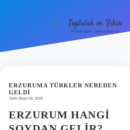
Topluluk ve Fikir
menüyü
aç
Birlikte öğren, birlikte ilham al!
Anasayfa
Gizlilik Politikası
Yasal Uyarı
Hakkımızda
ERZURUMA TÜRKLER NEREDEN
GELDI
Tarih: Nisan 28, 2025
ERZURUM HANGI
SOYDAN GELIR?