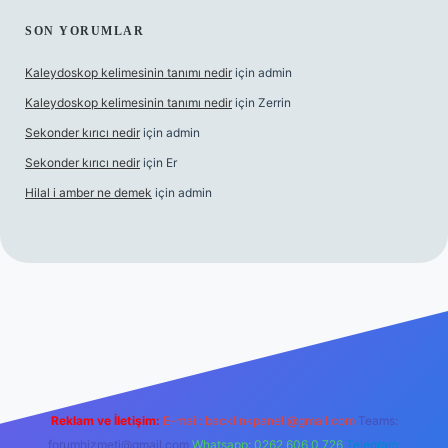
SON YORUMLAR
Kaleydoskop kelimesinin tanımı nedir
için
admin
Kaleydoskop kelimesinin tanımı nedir
için
Zerrin
Sekonder kırıcı nedir
için
admin
Sekonder kırıcı nedir
için
Er
Hilal i amber ne demek
için
admin
s.org
Reklam ve İletişim:
E-mail:
backlinkpaneli@gmail.com
Teams:
forumhizmeti@gmail.com
Whatsapp: 0262 606 0 726
Telegram: