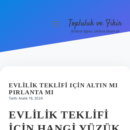
Topluluk ve Fikir
menüyü
aç
Birlikte öğren, birlikte ilham al!
Anasayfa
Gizlilik Politikası
Yasal Uyarı
Hakkımızda
EVLILIK TEKLIFI IÇIN ALTIN MI
PIRLANTA MI
Tarih: Aralık 16, 2024
EVLILIK TEKLIFI
IÇIN HANGI YÜZÜK