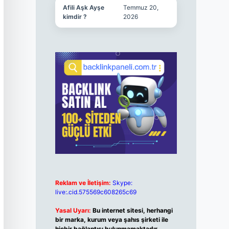
Afili Aşk Ayşe
Temmuz 20,
kimdir ?
2026
Reklam ve İletişim:
Skype:
live:.cid.575569c608265c69
Yasal Uyarı:
Bu internet sitesi, herhangi
bir marka, kurum veya şahıs şirketi ile
hiçbir bağlantısı bulunmamaktadır.