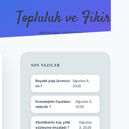
Topluluk ve Fikir
Birlikte öğren, birlikte ilham al!
grandoperabet
tulipbetgiri
SIDEBAR
SON YAZILAR
Boyalık plajı ücretsiz
Ağustos 6,
mi ?
2026
Kronolojinin faydaları
Ağustos 5,
nelerdir ?
2026
Abdülkerim kaç yıllık
Ağustos
sözleşme imzaladı ?
3, 2026