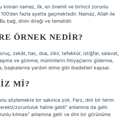
u kılınan namaz, ilk, en önemli ve birincil zorunlu
e 100’den fazla ayette geçmektedir. Namaz, Allah ile
u bağ, dinin direği ve temelidir.
RE ÖRNEK NEDIR?
ruç, zekât, hac, dua, zikir, tefekkür, istiğfar, salavat,
taşıma ve gömme, müminlerin ihtiyaçlarını giderme,
, başkalarına yardım etme gibi ibadetleri kapsar.
IZ MI?
Bunu söylemekte bir sakınca yok. Farz, dini bir terim
ekti/zorunluluk haline geldi” anlamına da gelir.
orunlu kılması” anlamına gelir ve dini bir görünüme