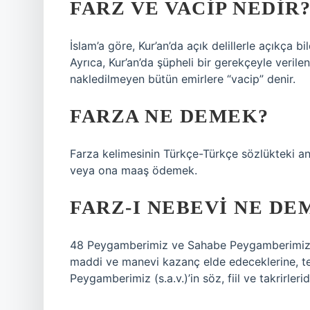
FARZ VE VACIP NEDIR
İslam’a göre, Kur’an’da açık delillerle açıkça bi
Ayrıca, Kur’an’da şüpheli bir gerekçeyle veril
nakledilmeyen bütün emirlere “vacip” denir.
FARZA NE DEMEK?
Farza kelimesinin Türkçe-Türkçe sözlükteki a
veya ona maaş ödemek.
FARZ-I NEBEVI NE DE
48 Peygamberimiz ve Sahabe Peygamberimiz ve
maddi ve manevi kazanç elde edeceklerine, ter
Peygamberimiz (s.a.v.)’in söz, fiil ve takrirleri