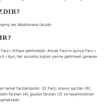
ZDIR?
rişmiş her Müslümana farzdır.
IR?
e Farz-ı Kifaye şeklindedir. Ancak Farz’ın ayrıca Farz-ı
Farz-ı Ayn, her sorumlu kişinin yerine getirmesi gereken
n temel farzlardandır. 32 Farz; imanın şartları (6),
destin farzları (4), guslün farzları (3) ve teyemmümün
uşmaktadır.