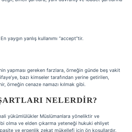
En yaygın yanlış kullanımı “accept”tir.
işinin yapması gereken farzlara, örneğin günde beş vakit
ifaye’ye, bazı kimseler tarafından yerine getirilen,
enir, örneğin cenaze namazı kılmak gibi.
ŞARTLARI NELERDIR?
mali yükümlülükler Müslümanlara yöneliktir ve
bi olma ve elden çıkarma yeteneği hukuki ehliyet
asite ve ergenlik zekat mükellefi için ön koşullardır.