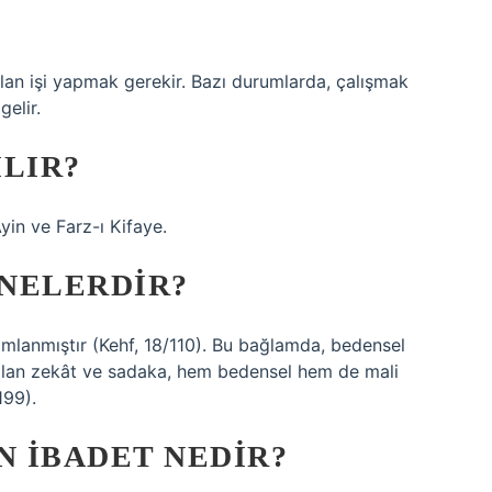
lan işi yapmak gerekir. Bazı durumlarda, çalışmak
gelir.
ILIR?
Ayin ve Farz-ı Kifaye.
NELERDIR?
tanımlanmıştır (Kehf, 18/110). Bu bağlamda, bedensel
 olan zekât ve sadaka, hem bedensel hem de mali
199).
N IBADET NEDIR?