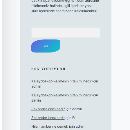
backlinkpanelicomtr@gmail.com
adresine
bildirmeniz halinde, ilgili içerikler yasal
süre içerisinde sitemizden kaldırılacaktır.
Arama
SON YORUMLAR
Kaleydoskop kelimesinin tanımı nedir
için
admin
Kaleydoskop kelimesinin tanımı nedir
için
Zerrin
Sekonder kırıcı nedir
için
admin
Sekonder kırıcı nedir
için
Er
Hilal i amber ne demek
için
admin