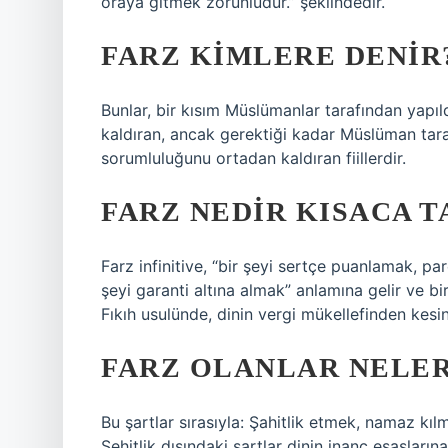
oraya gitmek zorunludur.” şeklindedir.
FARZ KIMLERE DENIR
Bunlar, bir kısım Müslümanlar tarafından yapı
kaldıran, ancak gerektiği kadar Müslüman tara
sorumluluğunu ortadan kaldıran fiillerdir.
FARZ NEDIR KISACA T
Farz infinitive, “bir şeyi sertçe puanlamak, par
şeyi garanti altına almak” anlamına gelir ve bir
Fıkıh usulünde, dinin vergi mükellefinden kesin
FARZ OLANLAR NELER
Bu şartlar sırasıyla: Şahitlik etmek, namaz kı
Şehitlik dışındaki şartlar dinin inanç esasların