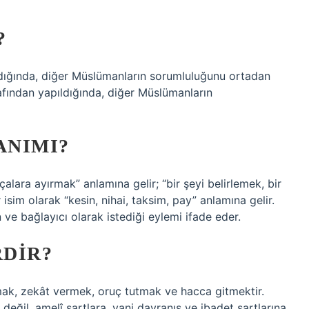
?
ldığında, diğer Müslümanların sorumluluğunu ortadan
fından yapıldığında, diğer Müslümanların
ANIMI?
çalara ayırmak” anlamına gelir; “bir şeyi belirlemek, bir
 isim olarak “kesin, nihai, taksim, pay” anlamına gelir.
 ve bağlayıcı olarak istediği eylemi ifade eder.
DIR?
lmak, zekât vermek, oruç tutmak ve hacca gitmektir.
a değil, amelî şartlara, yani davranış ve ibadet şartlarına