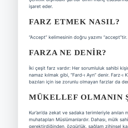
işaret eder.
FARZ ETMEK NASIL?
“Accept” kelimesinin doğru yazımı “accept”tir. 
FARZA NE DENIR?
İki çeşit farz vardır: Her sorumluluk sahibi k
namaz kılmak gibi, “Fard-ı Ayn” denir. Farz-ı K
bazıları için ise zorunlu olmayan farzlar da d
MÜKELLEF OLMANIN 
Kur’an’da zekat ve sadaka terimleriyle anılan 
muhatapları Müslümanlardır. Dahası, mülk sahi
gerektirdiğinden, özgürlük, sağlam zihinsel kap