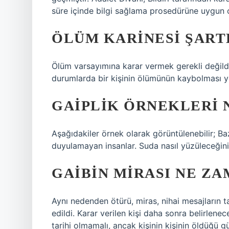
süre içinde bilgi sağlama prosedürüne uygun ol
ÖLÜM KARINESI ŞART
Ölüm varsayımına karar vermek gerekli değild
durumlarda bir kişinin ölümünün kaybolması yet
GAIPLIK ÖRNEKLERI 
Aşağıdakiler örnek olarak görüntülenebilir; Ba
duyulamayan insanlar. Suda nasıl yüzüleceğini
GAIBIN MIRASI NE Z
Aynı nedenden ötürü, miras, nihai mesajların t
edildi. Karar verilen kişi daha sonra belirlene
tarihi olmamalı, ancak kişinin kişinin öldüğü g