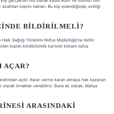
kişi gerçekten ölü olarak kabul edilir ve ölümün tüm
zaltılan kişinin hakları. Bu kişi evlendiğinde, evliliği
ÇINDE BILDIRILMELI?
 Halk Sağlığı Yönetimi Nüfus Müdürlüğü’ne iletilir.
ölen kişinin kimlik/kimlik kartının kökeni nüfus
M AÇAR?
tarafından açılır. Karar verme kararı almaya hak kazanan
 olarak örnekler verebiliriz. Buna ek olarak, Maliye
RINESI ARASINDAKI