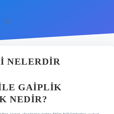
I NELERDIR
ILE GAIPLIK
K NEDIR?