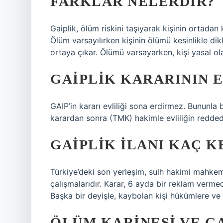
FARKLAR NELERDIR?
Gaiplik, ölüm riskini taşıyarak kişinin ortada
Ölüm varsayılırken kişinin ölümü kesinlikle d
ortaya çıkar. Ölümü varsayarken, kişi yasal ola
GAIPLIK KARARININ E
GAIP’in kararı evliliği sona erdirmez. Bununla bi
karardan sonra (TMK) hakimle evliliğin redded
GAIPLIK ILANI KAÇ K
Türkiye’deki son yerleşim, sulh hakimi mahke
çalışmalarıdır. Karar, 6 ayda bir reklam vermede
Başka bir deyişle, kaybolan kişi hükümlere ve
ÖLÜM KARINESI VE G