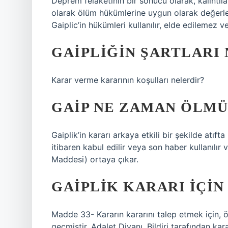
Deprem felaketinin bir sonucu olarak, kalıntı
olarak ölüm hükümlerine uygun olarak değerlendi
Gaiplic’in hükümleri kullanılır, elde edilemez ve
GAIPLIĞIN ŞARTLARI
Karar verme kararının koşulları nelerdir?
GAIP NE ZAMAN ÖLMÜ
Gaiplik’in kararı arkaya etkili bir şekilde atıf
itibaren kabul edilir veya son haber kullanılı
Maddesi) ortaya çıkar.
GAIPLIK KARARI IÇIN
Madde 33- Kararın kararını talep etmek için, ö
geçmiştir. Adalet Divanı, Bildiri tarafından kara