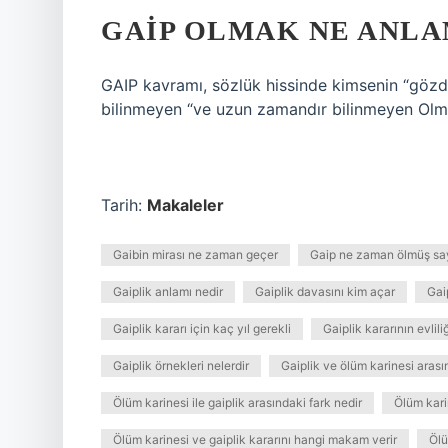
GAIP OLMAK NE ANLA
GAIP kavramı, sözlük hissinde kimsenin “gözde 
bilinmeyen “ve uzun zamandır bilinmeyen Olm
Tarih:
Makaleler
Gaibin mirası ne zaman geçer
Gaip ne zaman ölmüş say
Gaiplik anlamı nedir
Gaiplik davasını kim açar
Gaip
Gaiplik kararı için kaç yıl gerekli
Gaiplik kararının evlili
Gaiplik örnekleri nelerdir
Gaiplik ve ölüm karinesi arasın
Ölüm karinesi ile gaiplik arasındaki fark nedir
Ölüm karin
Ölüm karinesi ve gaiplik kararını hangi makam verir
Ölü