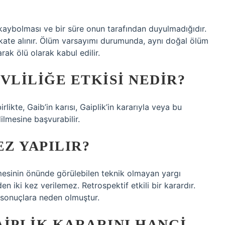
n kaybolması ve bir süre onun tarafından duyulmadığıdır.
ikkate alınır. Ölüm varsayımı durumunda, aynı doğal ölüm
rak ölü olarak kabul edilir.
VLILIĞE ETKISI NEDIR?
rlikte, Gaib’in karısı, Gaiplik’in kararıyla veya bu
ilmesine başvurabilir.
EZ YAPILIR?
mesinin önünde görülebilen teknik olmayan yargı
n iki kez verilemez. Retrospektif etkili bir karardır.
 sonuçlara neden olmuştur.
AIPLIK KARARINI HANGI