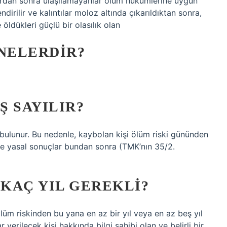
lardan sonra ulaşılamayanlar ölüm hükümlerine uygun
rilir ve kalıntılar moloz altında çıkarıldıktan sonra,
 öldükleri güçlü bir olasılık olan
 NELERDIR?
Ş SAYILIR?
ta bulunur. Bu nedenle, kaybolan kişi ölüm riski gününden
r ve yasal sonuçlar bundan sonra (TMK’nın 35/2.
 KAÇ YIL GEREKLI?
lüm riskinden bu yana en az bir yıl veya en az beş yıl
r verilecek kişi hakkında bilgi sahibi olan ve belirli bir