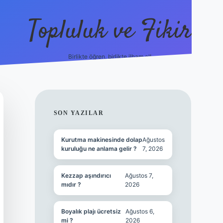
Topluluk ve Fikir
Birlikte öğren, birlikte ilham al!
grandoperabet
tulipbetgiris.or
SIDEBAR
SON YAZILAR
Kurutma makinesinde dolap
Ağustos
kuruluğu ne anlama gelir ?
7, 2026
Kezzap aşındırıcı
Ağustos 7,
mıdır ?
2026
Boyalık plajı ücretsiz
Ağustos 6,
mi ?
2026