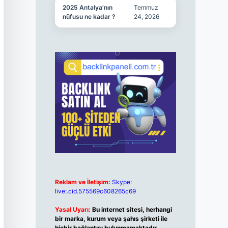
2025 Antalya’nın
Temmuz
nüfusu ne kadar ?
24, 2026
Reklam ve İletişim:
Skype:
live:.cid.575569c608265c69
Yasal Uyarı:
Bu internet sitesi, herhangi
bir marka, kurum veya şahıs şirketi ile
hiçbir bağlantısı bulunmamaktadır.