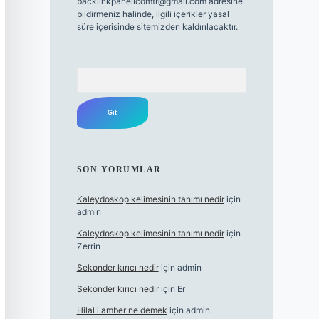
backlinkpanelicomtr@gmail.com
adresine
bildirmeniz halinde, ilgili içerikler yasal
süre içerisinde sitemizden kaldırılacaktır.
Arama
SON YORUMLAR
Kaleydoskop kelimesinin tanımı nedir
için
admin
Kaleydoskop kelimesinin tanımı nedir
için
Zerrin
Sekonder kırıcı nedir
için
admin
Sekonder kırıcı nedir
için
Er
Hilal i amber ne demek
için
admin