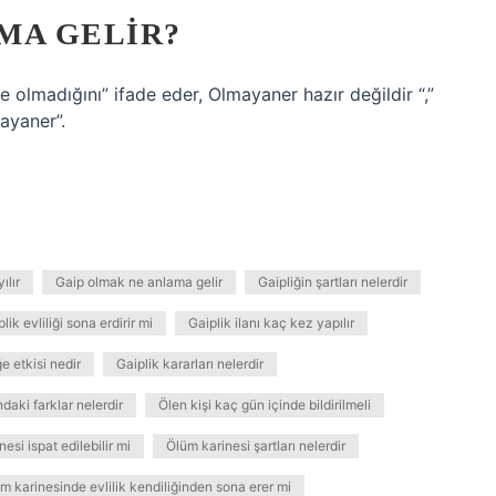
MA GELIR?
olmadığını” ifade eder, Olmayaner hazır değildir “,”
ayaner”.
ılır
Gaip olmak ne anlama gelir
Gaipliğin şartları nelerdir
lik evliliği sona erdirir mi
Gaiplik ilanı kaç kez yapılır
ğe etkisi nedir
Gaiplik kararları nelerdir
daki farklar nelerdir
Ölen kişi kaç gün içinde bildirilmeli
esi ispat edilebilir mi
Ölüm karinesi şartları nelerdir
m karinesinde evlilik kendiliğinden sona erer mi