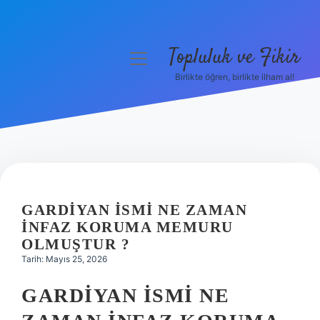
Topluluk ve Fikir
menüyü
aç
Birlikte öğren, birlikte ilham al!
Anasayfa
Gizlilik Politikası
Yasal Uyarı
Hakkımızda
GARDIYAN ISMI NE ZAMAN
INFAZ KORUMA MEMURU
OLMUŞTUR ?
Tarih: Mayıs 25, 2026
GARDIYAN İSMI NE