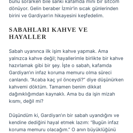
bunu sorarken bile sanki kafamda mini bir sitcom
dönüyor. Gelin beraber İzmir’in sıcak günlerinden
birini ve Gardiyan’ın hikayesini keşfedelim.
SABAHLARI KAHVE VE
HAYALLER
Sabah uyanınca ilk işim kahve yapmak. Ama
yalnızca kahve değil; hayallerimle birlikte bir kahve
hazırlamak gibi bir şey. İşte o sabah, kafamda
Gardiyan’ın infaz koruma memuru olma süreci
canlandı. “Acaba kaç yıl önceydi?” diye düşünürken
kahvemi döktüm. Tamamen benim dikkat
dağınıklığımdan kaynaklı. Ama bu da işin mizah
kısmı, değil mi?
Düşündüm ki, Gardiyan’ın bir sabah uyandığını ve
kendine dediğini hayal etmek lazım: “Bugün infaz
koruma memuru olacağım.” O anın büyüklüğünü