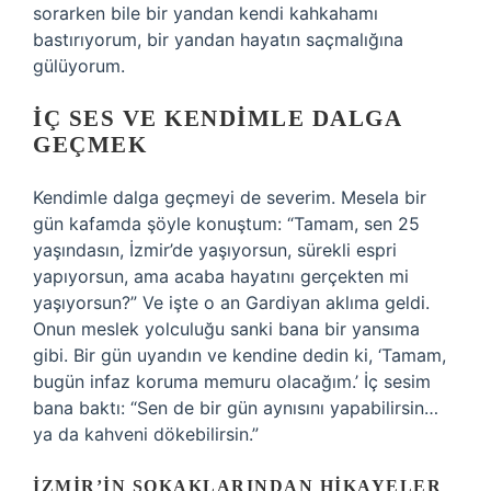
sorarken bile bir yandan kendi kahkahamı
bastırıyorum, bir yandan hayatın saçmalığına
gülüyorum.
İÇ SES VE KENDIMLE DALGA
GEÇMEK
Kendimle dalga geçmeyi de severim. Mesela bir
gün kafamda şöyle konuştum: “Tamam, sen 25
yaşındasın, İzmir’de yaşıyorsun, sürekli espri
yapıyorsun, ama acaba hayatını gerçekten mi
yaşıyorsun?” Ve işte o an Gardiyan aklıma geldi.
Onun meslek yolculuğu sanki bana bir yansıma
gibi. Bir gün uyandın ve kendine dedin ki, ‘Tamam,
bugün infaz koruma memuru olacağım.’ İç sesim
bana baktı: “Sen de bir gün aynısını yapabilirsin…
ya da kahveni dökebilirsin.”
İZMIR’IN SOKAKLARINDAN HIKAYELER