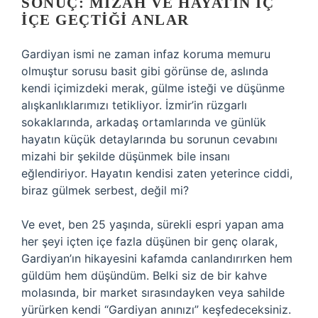
SONUÇ: MIZAH VE HAYATIN İÇ
İÇE GEÇTIĞI ANLAR
Gardiyan ismi ne zaman infaz koruma memuru
olmuştur sorusu basit gibi görünse de, aslında
kendi içimizdeki merak, gülme isteği ve düşünme
alışkanlıklarımızı tetikliyor. İzmir’in rüzgarlı
sokaklarında, arkadaş ortamlarında ve günlük
hayatın küçük detaylarında bu sorunun cevabını
mizahi bir şekilde düşünmek bile insanı
eğlendiriyor. Hayatın kendisi zaten yeterince ciddi,
biraz gülmek serbest, değil mi?
Ve evet, ben 25 yaşında, sürekli espri yapan ama
her şeyi içten içe fazla düşünen bir genç olarak,
Gardiyan’ın hikayesini kafamda canlandırırken hem
güldüm hem düşündüm. Belki siz de bir kahve
molasında, bir market sırasındayken veya sahilde
yürürken kendi “Gardiyan anınızı” keşfedeceksiniz.