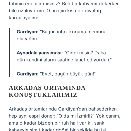
tahmin edebilir misiniz? Ben bir kahvemi dökerken
bile üzülüyorum. O an için kısa bir diyalog
kurgulayalım:
Gardiyan:
“Bugün infaz koruma memuru
olacağım.”
Aynadaki yansıması:
“Ciddi misin? Daha
dün kendini alarm saatine lanet ediyordun.”
Gardiyan:
“Evet, bugün büyük gün!”
ARKADAŞ ORTAMINDA
KONUŞTUKLARIMIZ
Arkadaş ortamlarında Gardiyan’dan bahsederken
hep aynı espri döner: “O da mı İzmirli?” Yok canım,
ama o kadar bizden bir ruh hali var ki, sanki
kahveyle simit kadar doğal bir şekilde bu işi