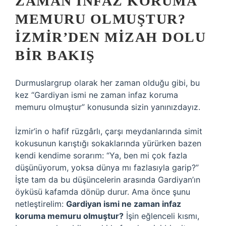
ZAMAN İNFAZ KORUMA
MEMURU OLMUŞTUR?
İZMIR’DEN MIZAH DOLU
BIR BAKIŞ
Durmuslargrup olarak her zaman olduğu gibi, bu
kez “Gardiyan ismi ne zaman infaz koruma
memuru olmuştur” konusunda sizin yanınızdayız.
İzmir’in o hafif rüzgârlı, çarşı meydanlarında simit
kokusunun karıştığı sokaklarında yürürken bazen
kendi kendime sorarım: “Ya, ben mi çok fazla
düşünüyorum, yoksa dünya mı fazlasıyla garip?”
İşte tam da bu düşüncelerin arasında Gardiyan’ın
öyküsü kafamda dönüp durur. Ama önce şunu
netleştirelim:
Gardiyan ismi ne zaman infaz
koruma memuru olmuştur?
İşin eğlenceli kısmı,