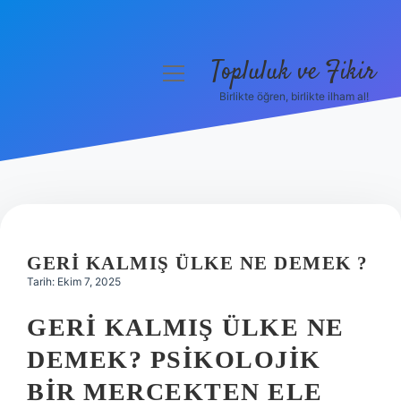
Topluluk ve Fikir
menüyü
aç
Birlikte öğren, birlikte ilham al!
Anasayfa
Gizlilik Politikası
Yasal Uyarı
Hakkımızda
GERI KALMIŞ ÜLKE NE DEMEK ?
Tarih: Ekim 7, 2025
GERI KALMIŞ ÜLKE NE
DEMEK? PSIKOLOJIK
BIR MERCEKTEN ELE