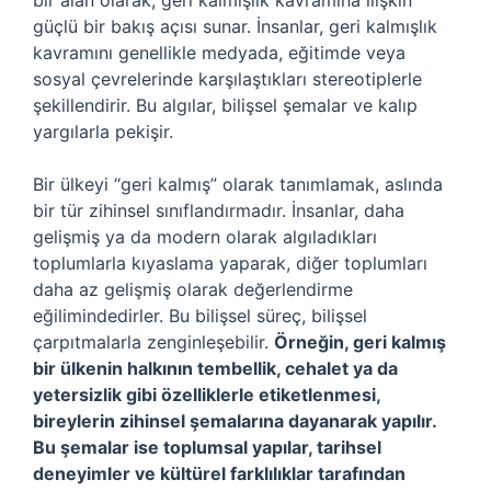
bir alan olarak, geri kalmışlık kavramına ilişkin
güçlü bir bakış açısı sunar. İnsanlar, geri kalmışlık
kavramını genellikle medyada, eğitimde veya
sosyal çevrelerinde karşılaştıkları stereotiplerle
şekillendirir. Bu algılar, bilişsel şemalar ve kalıp
yargılarla pekişir.
Bir ülkeyi “geri kalmış” olarak tanımlamak, aslında
bir tür zihinsel sınıflandırmadır. İnsanlar, daha
gelişmiş ya da modern olarak algıladıkları
toplumlarla kıyaslama yaparak, diğer toplumları
daha az gelişmiş olarak değerlendirme
eğilimindedirler. Bu bilişsel süreç, bilişsel
çarpıtmalarla zenginleşebilir.
Örneğin, geri kalmış
bir ülkenin halkının tembellik, cehalet ya da
yetersizlik gibi özelliklerle etiketlenmesi,
bireylerin zihinsel şemalarına dayanarak yapılır.
Bu şemalar ise toplumsal yapılar, tarihsel
deneyimler ve kültürel farklılıklar tarafından