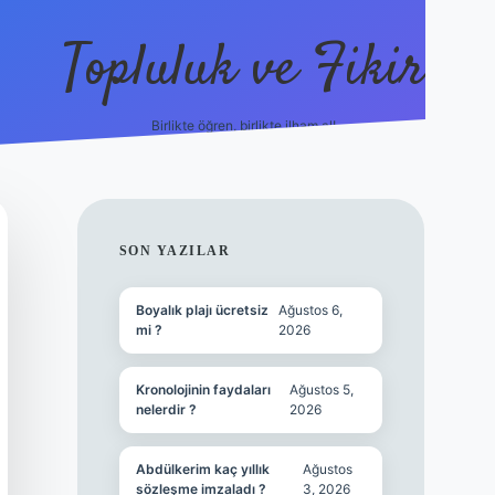
Topluluk ve Fikir
Birlikte öğren, birlikte ilham al!
grandoperabet
tulipbetgiris.
SIDEBAR
SON YAZILAR
Boyalık plajı ücretsiz
Ağustos 6,
mi ?
2026
Kronolojinin faydaları
Ağustos 5,
nelerdir ?
2026
Abdülkerim kaç yıllık
Ağustos
sözleşme imzaladı ?
3, 2026