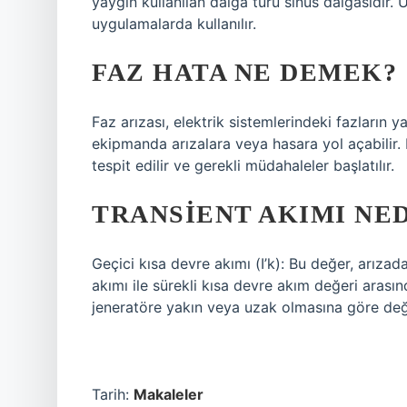
yaygın kullanılan dalga türü sinüs dalgasıdır. Ü
uygulamalarda kullanılır.
FAZ HATA NE DEMEK?
Faz arızası, elektrik sistemlerindeki fazların 
ekipmanda arızalara veya hasara yol açabilir. F
tespit edilir ve gerekli müdahaleler başlatılır.
TRANSIENT AKIMI NE
Geçici kısa devre akımı (I’k): Bu değer, arızad
akımı ile sürekli kısa devre akım değeri arasınd
jeneratöre yakın veya uzak olmasına göre deği
Tarih:
Makaleler