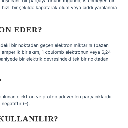
bir kişi canlı bir parçaya dokunduğunda, istenmeyen bir
k hızlı bir şekilde kapatarak ölüm veya ciddi yaralanma
ON EDER?
sindeki bir noktadan geçen elektron miktarını (bazen
. 1 amperlik bir akım, 1 coulomb elektronun veya 6,24
saniyede bir elektrik devresindeki tek bir noktadan
?
ulunan elektron ve proton adı verilen parçacıklardır.
negatiftir (–).
KULLANILIR?