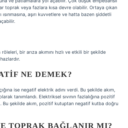
muna ve patlamalara yol açabilir. Çok düşük empedanslı
lar toprak veya fazlara kısa devre olabilir. Ortaya çıkan
ı ısınmasına, aşırı kuvvetlere ve hatta bazen şiddetli
çabilir.
eleri, bir arıza akımını hızlı ve etkili bir şekilde
hazlardır.
ATIF NE DEMEK?
 açığına ise negatif elektrik adını verdi. Bu şekilde akım,
arak tanımlandı. Elektriksel sıvının fazlalığına pozitif
rdi. Bu şekilde akım, pozitif kutuptan negatif kutba doğru
E TOPRAK BAĞLANIR MI?