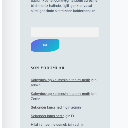
backlinkpanelicomtr@gmail.com
adresine
bildirmeniz halinde, ilgili içerikler yasal
süre içerisinde sitemizden kaldırılacaktır.
Arama
SON YORUMLAR
Kaleydoskop kelimesinin tanımı nedir
için
admin
Kaleydoskop kelimesinin tanımı nedir
için
Zerrin
Sekonder kırıcı nedir
için
admin
Sekonder kırıcı nedir
için
Er
Hilal i amber ne demek
için
admin