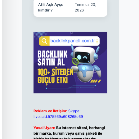
Afili Aşk Ayşe
Temmuz 20,
kimdir ?
2026
Reklam ve İletişim:
Skype:
live:.cid.575569c608265c69
Yasal Uyarı:
Bu internet sitesi, herhangi
bir marka, kurum veya şahıs şirketi ile
hiçbir bağlantısı bulunmamaktadır.