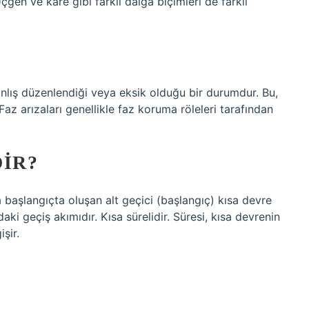
çgen ve kare gibi farklı dalga biçimleri de farklı
yanlış düzenlendiği veya eksik olduğu bir durumdur. Bu,
az arızaları genellikle faz koruma röleleri tarafından
DIR?
a başlangıçta oluşan alt geçici (başlangıç) kısa devre
aki geçiş akımıdır. Kısa sürelidir. Süresi, kısa devrenin
şir.