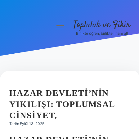
Topluluk ve Fikir
menüyü
aç
Birlikte öğren, birlikte ilham al!
Anasayfa
Gizlilik Politikası
Yasal Uyarı
Hakkımızda
HAZAR DEVLETI’NIN
YIKILIŞI: TOPLUMSAL
CINSIYET,
Tarih: Eylül 13, 2025