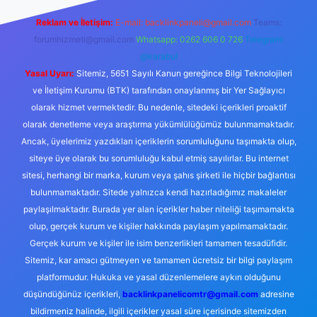
Reklam ve İletişim:
E-mail:
backlinkpaneli@gmail.com
Teams:
forumhizmeti@gmail.com
Whatsapp: 0262 606 0 726
Telegram:
@karabul
Yasal Uyarı:
Sitemiz, 5651 Sayılı Kanun gereğince Bilgi Teknolojileri
ve İletişim Kurumu (BTK) tarafından onaylanmış bir Yer Sağlayıcı
olarak hizmet vermektedir. Bu nedenle, sitedeki içerikleri proaktif
olarak denetleme veya araştırma yükümlülüğümüz bulunmamaktadır.
Ancak, üyelerimiz yazdıkları içeriklerin sorumluluğunu taşımakta olup,
siteye üye olarak bu sorumluluğu kabul etmiş sayılırlar. Bu internet
sitesi, herhangi bir marka, kurum veya şahıs şirketi ile hiçbir bağlantısı
bulunmamaktadır. Sitede yalnızca kendi hazırladığımız makaleler
paylaşılmaktadır. Burada yer alan içerikler haber niteliği taşımamakta
olup, gerçek kurum ve kişiler hakkında paylaşım yapılmamaktadır.
Gerçek kurum ve kişiler ile isim benzerlikleri tamamen tesadüfidir.
Sitemiz, kar amacı gütmeyen ve tamamen ücretsiz bir bilgi paylaşım
platformudur. Hukuka ve yasal düzenlemelere aykırı olduğunu
düşündüğünüz içerikleri,
backlinkpanelicomtr@gmail.com
adresine
bildirmeniz halinde, ilgili içerikler yasal süre içerisinde sitemizden