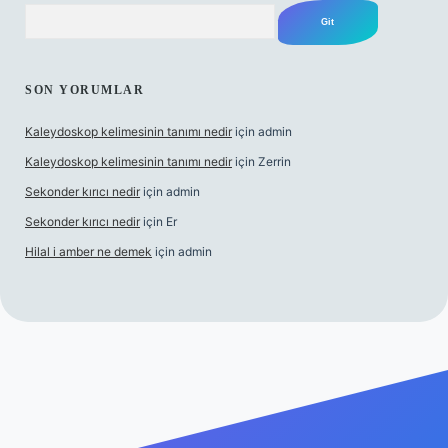
Arama
SON YORUMLAR
Kaleydoskop kelimesinin tanımı nedir
için
admin
Kaleydoskop kelimesinin tanımı nedir
için
Zerrin
Sekonder kırıcı nedir
için
admin
Sekonder kırıcı nedir
için
Er
Hilal i amber ne demek
için
admin
iris.org