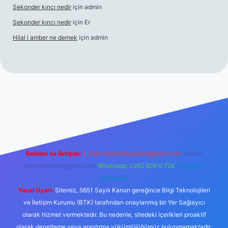
Sekonder kırıcı nedir
için
admin
Sekonder kırıcı nedir
için
Er
Hilal i amber ne demek
için
admin
iris.org
Reklam ve İletişim:
E-mail:
backlinkpaneli@gmail.com
Teams:
forumhizmeti@gmail.com
Whatsapp: 0262 606 0 726
Telegram:
@karabul
Yasal Uyarı:
Sitemiz, 5651 Sayılı Kanun gereğince Bilgi Teknolojileri
ve İletişim Kurumu (BTK) tarafından onaylanmış bir Yer Sağlayıcı
olarak hizmet vermektedir. Bu nedenle, sitedeki içerikleri proaktif
olarak denetleme veya araştırma yükümlülüğümüz bulunmamaktadır.