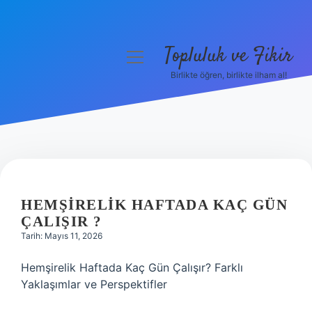
Topluluk ve Fikir
menüyü
aç
Birlikte öğren, birlikte ilham al!
Anasayfa
Gizlilik Politikası
Yasal Uyarı
Hakkımızda
HEMŞIRELIK HAFTADA KAÇ GÜN
ÇALIŞIR ?
Tarih: Mayıs 11, 2026
Hemşirelik Haftada Kaç Gün Çalışır? Farklı
Yaklaşımlar ve Perspektifler