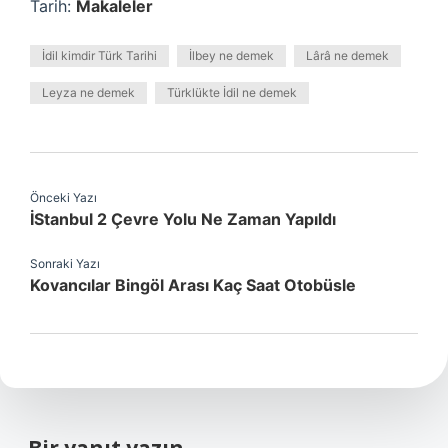
Tarih:
Makaleler
İdil kimdir Türk Tarihi
İlbey ne demek
Lârâ ne demek
Leyza ne demek
Türklükte İdil ne demek
Önceki Yazı
İStanbul 2 Çevre Yolu Ne Zaman Yapıldı
Sonraki Yazı
Kovancılar Bingöl Arası Kaç Saat Otobüsle