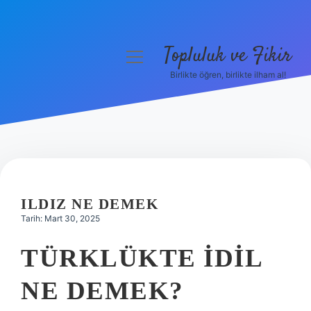
Topluluk ve Fikir
menüyü
aç
Birlikte öğren, birlikte ilham al!
Anasayfa
Gizlilik Politikası
Yasal Uyarı
Hakkımızda
ILDIZ NE DEMEK
Tarih: Mart 30, 2025
TÜRKLÜKTE İDIL
NE DEMEK?