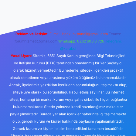
org
Reklam ve İletişim:
E-mail:
backlinkpaneli@gmail.com
Teams:
forumhizmeti@gmail.com
Whatsapp: 0262 606 0 726
Telegram:
@karabul
Yasal Uyarı:
Sitemiz, 5651 Sayılı Kanun gereğince Bilgi Teknolojileri
ve İletişim Kurumu (BTK) tarafından onaylanmış bir Yer Sağlayıcı
olarak hizmet vermektedir. Bu nedenle, sitedeki içerikleri proaktif
olarak denetleme veya araştırma yükümlülüğümüz bulunmamaktadır.
Ancak, üyelerimiz yazdıkları içeriklerin sorumluluğunu taşımakta olup,
siteye üye olarak bu sorumluluğu kabul etmiş sayılırlar. Bu internet
sitesi, herhangi bir marka, kurum veya şahıs şirketi ile hiçbir bağlantısı
bulunmamaktadır. Sitede yalnızca kendi hazırladığımız makaleler
paylaşılmaktadır. Burada yer alan içerikler haber niteliği taşımamakta
olup, gerçek kurum ve kişiler hakkında paylaşım yapılmamaktadır.
Gerçek kurum ve kişiler ile isim benzerlikleri tamamen tesadüfidir.
Sitemiz, kar amacı gütmeyen ve tamamen ücretsiz bir bilgi paylaşım