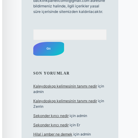
backlinkpanelicomtr@gmail.com
adresine
bildirmeniz halinde, ilgili içerikler yasal
süre içerisinde sitemizden kaldırılacaktır.
Arama
SON YORUMLAR
Kaleydoskop kelimesinin tanımı nedir
için
admin
Kaleydoskop kelimesinin tanımı nedir
için
Zerrin
Sekonder kırıcı nedir
için
admin
Sekonder kırıcı nedir
için
Er
Hilal i amber ne demek
için
admin