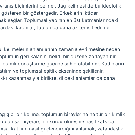
ranış biçimlerini belirler. Jag kelimesi de bu ideolojik
ni gösteren bir göstergedir. Erkeklerin iktidar
yanak sağlar. Toplumsal yapının en üst katmanlarındaki
ıflardaki kadınlar, toplumda daha az temsil edilme
ibi kelimelerin anlamlarının zamanla evrilmesine neden
 toplumun geri kalanını belirli bir düzene zorlayan bir
ar bu dili dönüştürme gücüne sahip olabilirler. Kadınların
ılım ve toplumsal eşitlik ekseninde şekillenir.
kkı kazanmasıyla birlikte, dildeki anlamlar da daha
ı
Jag gibi bir kelime, toplumun bireylerine ne tür bir kimlik
n, toplumsal hiyerarşinin sürdürülmesine nasıl katkıda
sal katılımı nasıl güçlendirdiğini anlamak, vatandaşlık