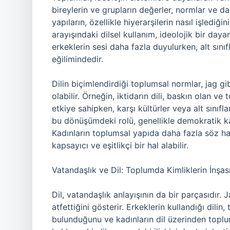
bireylerin ve grupların değerler, normlar ve dav
yapıların, özellikle hiyerarşilerin nasıl işlediği
arayışındaki dilsel kullanım, ideolojik bir da
erkeklerin sesi daha fazla duyulurken, alt sın
eğilimindedir.
Dilin biçimlendirdiği toplumsal normlar, jag g
olabilir. Örneğin, iktidarın dili, baskın olan ve
etkiye sahipken, karşı kültürler veya alt sınıfl
bu dönüşümdeki rolü, genellikle demokratik kat
Kadınların toplumsal yapıda daha fazla söz ha
kapsayıcı ve eşitlikçi bir hal alabilir.
Vatandaşlık ve Dil: Toplumda Kimliklerin İnşas
Dil, vatandaşlık anlayışının da bir parçasıdır. 
atfettiğini gösterir. Erkeklerin kullandığı dili
bulunduğunu ve kadınların dil üzerinden toplum