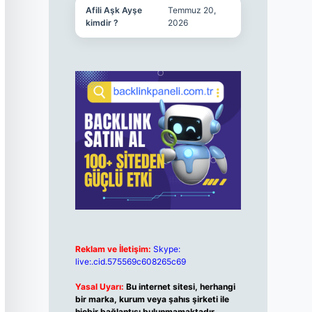
Afili Aşk Ayşe
Temmuz 20,
kimdir ?
2026
Reklam ve İletişim:
Skype:
live:.cid.575569c608265c69
Yasal Uyarı:
Bu internet sitesi, herhangi
bir marka, kurum veya şahıs şirketi ile
hiçbir bağlantısı bulunmamaktadır.