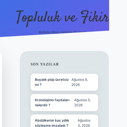
Topluluk ve Fikir
Birlikte öğren, birlikte ilham al!
grandop
SIDEBAR
SON YAZILAR
Boyalık plajı ücretsiz
Ağustos 6,
mi ?
2026
Kronolojinin faydaları
Ağustos 5,
nelerdir ?
2026
Abdülkerim kaç yıllık
Ağustos
sözleşme imzaladı ?
3, 2026