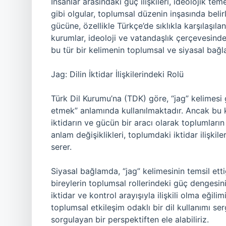
İnsanlar arasındaki güç ilişkileri, ideolojik te
gibi olgular, toplumsal düzenin inşasında belir
gücüne, özellikle Türkçe’de sıklıkla karşılaşıla
kurumlar, ideoloji ve vatandaşlık çerçevesinde
bu tür bir kelimenin toplumsal ve siyasal bağ
Jag: Dilin İktidar İlişkilerindeki Rolü
Türk Dil Kurumu’na (TDK) göre, “jag” kelimesi
etmek” anlamında kullanılmaktadır. Ancak bu ke
iktidarın ve gücün bir aracı olarak toplumların 
anlam değişiklikleri, toplumdaki iktidar ilişkile
serer.
Siyasal bağlamda, “jag” kelimesinin temsil et
bireylerin toplumsal rollerindeki güç dengesini 
iktidar ve kontrol arayışıyla ilişkili olma eği
toplumsal etkileşim odaklı bir dil kullanımı serg
sorgulayan bir perspektiften ele alabiliriz.