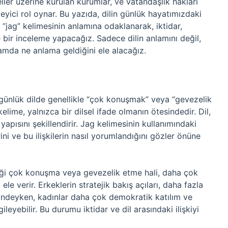
meller üzerine kurulan kurumlar, ve vatandaşlık hakları
leyici rol oynar. Bu yazıda, dilin günlük hayatımızdaki
n “jag” kelimesinin anlamına odaklanarak, iktidar,
 bir inceleme yapacağız. Sadece dilin anlamını değil,
lamda ne anlama geldiğini ele alacağız.
 günlük dilde genellikle “çok konuşmak” veya “gevezelik
lime, yalnızca bir dilsel ifade olmanın ötesindedir. Dil,
yapısını şekillendirir. Jag kelimesinin kullanımındaki
rini ve bu ilişkilerin nasıl yorumlandığını gözler önüne
tiği çok konuşma veya gevezelik etme hali, daha çok
ele verir. Erkeklerin stratejik bakış açıları, daha fazla
limindeyken, kadınlar daha çok demokratik katılım ve
ileyebilir. Bu durumu iktidar ve dil arasındaki ilişkiyi