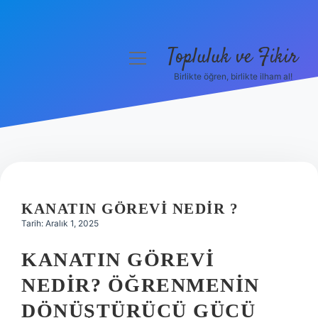
Topluluk ve Fikir
menüyü
aç
Birlikte öğren, birlikte ilham al!
Anasayfa
Gizlilik Politikası
Yasal Uyarı
Hakkımızda
KANATIN GÖREVI NEDIR ?
Tarih: Aralık 1, 2025
KANATIN GÖREVI
NEDIR? ÖĞRENMENIN
DÖNÜŞTÜRÜCÜ GÜCÜ