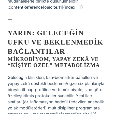
müdahalelerle birlikte düşünülmelidir.
:contentReference[oaicite:11]{index=11}
—
YARIN: GELECEĞIN
UFKU VE BEKLENMEDIK
BAĞLANTILAR
MIKROBIYOM, YAPAY ZEKÂ VE
“KIŞIYE ÖZEL” METABOLIZMA
Geleceğin klinikleri, kan-biomarker ­panelleri ve
yapay zekâ destekli beslenme/egzersiz planlarıyla
bireyin iltihap profiline ve tümör biyolojisine göre
özelleştirilmiş protokoller sunabilir. Yeni ilaç
sınıfları (ör. inflamasyon hedefli tedaviler, anabolik
yolak modülatörleri) multidisipliner programlara