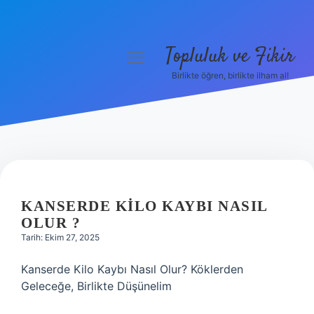
Topluluk ve Fikir
menüyü
aç
Birlikte öğren, birlikte ilham al!
Anasayfa
Gizlilik Politikası
Yasal Uyarı
Hakkımızda
KANSERDE KILO KAYBI NASIL
OLUR ?
Tarih: Ekim 27, 2025
Kanserde Kilo Kaybı Nasıl Olur? Köklerden
Geleceğe, Birlikte Düşünelim