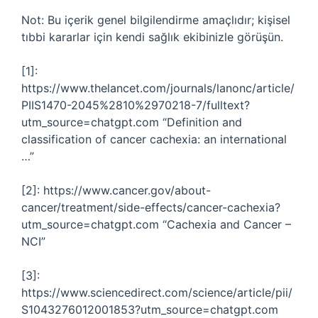
Not: Bu içerik genel bilgilendirme amaçlıdır; kişisel
tıbbi kararlar için kendi sağlık ekibinizle görüşün.
[1]:
https://www.thelancet.com/journals/lanonc/article/
PIIS1470-2045%2810%2970218-7/fulltext?
utm_source=chatgpt.com “Definition and
classification of cancer cachexia: an international
…”
[2]: https://www.cancer.gov/about-
cancer/treatment/side-effects/cancer-cachexia?
utm_source=chatgpt.com “Cachexia and Cancer –
NCI”
[3]:
https://www.sciencedirect.com/science/article/pii/
S1043276012001853?utm_source=chatgpt.com