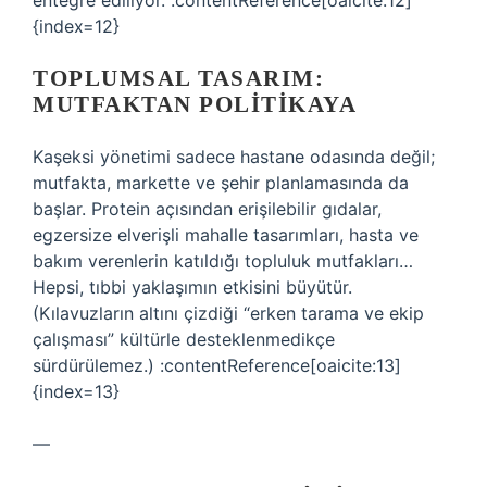
entegre ediliyor. :contentReference[oaicite:12]
{index=12}
TOPLUMSAL TASARIM:
MUTFAKTAN POLITIKAYA
Kaşeksi yönetimi sadece hastane odasında değil;
mutfakta, markette ve şehir planlamasında da
başlar. Protein açısından erişilebilir gıdalar,
egzersize elverişli mahalle tasarımları, hasta ve
bakım verenlerin katıldığı topluluk mutfakları…
Hepsi, tıbbi yaklaşımın etkisini büyütür.
(Kılavuzların altını çizdiği “erken tarama ve ekip
çalışması” kültürle desteklenmedikçe
sürdürülemez.) :contentReference[oaicite:13]
{index=13}
—