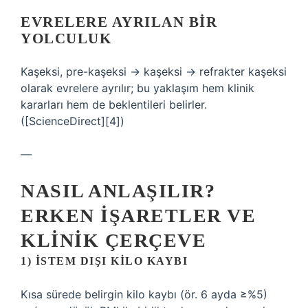
EVRELERE AYRILAN BIR
YOLCULUK
Kaşeksi, pre-kaşeksi → kaşeksi → refrakter kaşeksi
olarak evrelere ayrılır; bu yaklaşım hem klinik
kararları hem de beklentileri belirler.
([ScienceDirect][4])
—
NASIL ANLAŞILIR?
ERKEN İŞARETLER VE
KLINIK ÇERÇEVE
1) İSTEM DIŞI KILO KAYBI
Kısa sürede belirgin kilo kaybı (ör. 6 ayda ≥%5)