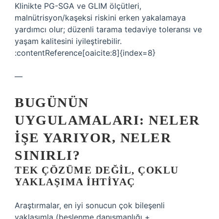
Klinikte PG-SGA ve GLIM ölçütleri,
malnütrisyon/kaşeksi riskini erken yakalamaya
yardımcı olur; düzenli tarama tedaviye toleransı ve
yaşam kalitesini iyileştirebilir.
:contentReference[oaicite:8]{index=8}
—
BUGÜNÜN
UYGULAMALARI: NELER
İŞE YARIYOR, NELER
SINIRLI?
TEK ÇÖZÜME DEĞIL, ÇOKLU
YAKLAŞIMA İHTIYAÇ
Araştırmalar, en iyi sonucun çok bileşenli
yaklaşımla (beslenme danışmanlığı +