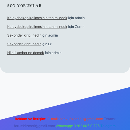
SON YORUMLAR
Kaleydoskop kelimesinin tanımı nedir
için
admin
Kaleydoskop kelimesinin tanımı nedir
için
Zerrin
Sekonder kırıcı nedir
için
admin
Sekonder kırıcı nedir
için
Er
Hilal i amber ne demek
için
admin
.org
Reklam ve İletişim:
E-mail:
backlinkpaneli@gmail.com
Teams:
forumhizmeti@gmail.com
Whatsapp: 0262 606 0 726
Telegram: