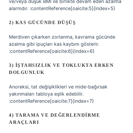
ve/veya düşük BMI ile birlikte devam eden azalma
alarmdır. :contentReference[oaicite:5]{index=5}
2) KAS GÜCÜNDE DÜŞÜŞ
Merdiven çıkarken zorlanma, kavrama gücünde
azalma gibi ipuçları kas kaybını gösterir.
:contentReference[oaicite:6]{index=6}
3) İŞTAHSIZLIK VE TOKLUKTA ERKEN
DOLGUNLUK
Anoreksi, tat değişiklikleri ve mide-bağırsak
yakınmaları tabloya eşlik edebilir.
:contentReference[oaicite:7]{index=7}
4) TARAMA VE DEĞERLENDIRME
ARAÇLARI