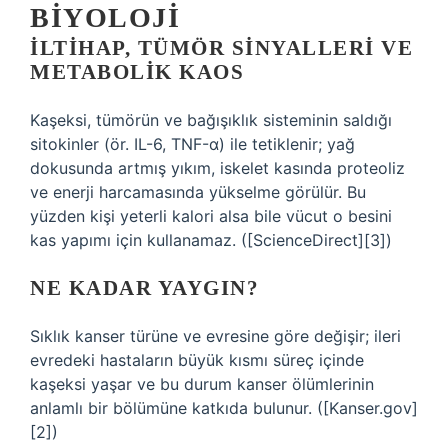
BIYOLOJI
İLTIHAP, TÜMÖR SINYALLERI VE
METABOLIK KAOS
Kaşeksi, tümörün ve bağışıklık sisteminin saldığı
sitokinler (ör. IL-6, TNF-α) ile tetiklenir; yağ
dokusunda artmış yıkım, iskelet kasında proteoliz
ve enerji harcamasında yükselme görülür. Bu
yüzden kişi yeterli kalori alsa bile vücut o besini
kas yapımı için kullanamaz. ([ScienceDirect][3])
NE KADAR YAYGIN?
Sıklık kanser türüne ve evresine göre değişir; ileri
evredeki hastaların büyük kısmı süreç içinde
kaşeksi yaşar ve bu durum kanser ölümlerinin
anlamlı bir bölümüne katkıda bulunur. ([Kanser.gov]
[2])