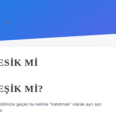
SIK MI
ŞIK MI?
mize geçen bu kelime “katetmak” olarak ayrı ayrı
r.