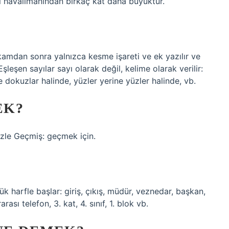
ki havalimanından birkaç kat daha büyüktür.
rakamdan sonra yalnızca kesme işareti ve ek yazılır ve
Eşleşen sayılar sayı olarak değil, kelime olarak verilir:
ine dokuzlar halinde, yüzler yerine yüzler halinde, vb.
EK?
izle Geçmiş: geçmek için.
ük harfle başlar: giriş, çıkış, müdür, veznedar, başkan,
ası telefon, 3. kat, 4. sınıf, 1. blok vb.