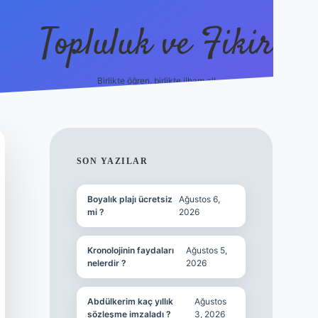
Topluluk ve Fikir
Birlikte öğren, birlikte ilham al!
grandoperabet
tulipbetgiris.org
SIDEBAR
SON YAZILAR
Boyalık plajı ücretsiz
Ağustos 6,
mi ?
2026
Kronolojinin faydaları
Ağustos 5,
nelerdir ?
2026
Abdülkerim kaç yıllık
Ağustos
sözleşme imzaladı ?
3, 2026