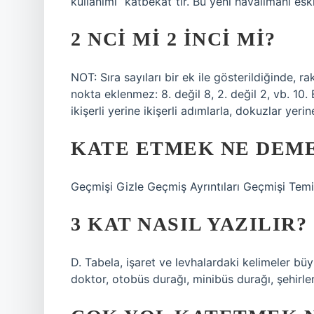
kullanımı “katbekat”tır. Bu yeni havalimanı es
2 NCI MI 2 INCI MI?
NOT: Sıra sayıları bir ek ile gösterildiğinde, 
nokta eklenmez: 8. değil 8, 2. değil 2, vb. 10. 
ikişerli yerine ikişerli adımlarla, dokuzlar yer
KATE ETMEK NE DEM
Geçmişi Gizle Geçmiş Ayrıntıları Geçmişi Tem
3 KAT NASIL YAZILIR?
D. Tabela, işaret ve levhalardaki kelimeler büy
doktor, otobüs durağı, minibüs durağı, şehirlerar