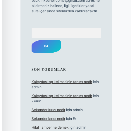
backlinkpanelicomtr@gmail.com
adresine
bildirmeniz halinde, ilgili içerikler yasal
süre içerisinde sitemizden kaldırılacaktır.
Arama
SON YORUMLAR
Kaleydoskop kelimesinin tanımı nedir
için
admin
Kaleydoskop kelimesinin tanımı nedir
için
Zerrin
Sekonder kırıcı nedir
için
admin
Sekonder kırıcı nedir
için
Er
Hilal i amber ne demek
için
admin