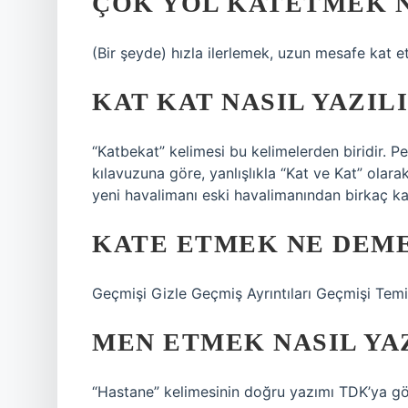
ÇOK YOL KATETMEK 
(Bir şeyde) hızla ilerlemek, uzun mesafe kat 
KAT KAT NASIL YAZIL
“Katbekat” kelimesi bu kelimelerden biridir. 
kılavuzuna göre, yanlışlıkla “Kat ve Kat” olara
yeni havalimanı eski havalimanından birkaç k
KATE ETMEK NE DEM
Geçmişi Gizle Geçmiş Ayrıntıları Geçmişi Tem
MEN ETMEK NASIL YA
“Hastane” kelimesinin doğru yazımı TDK’ya gö