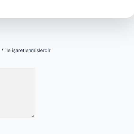
r
*
ile işaretlenmişlerdir