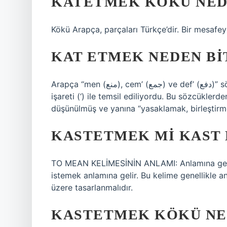
KATETMEK KÖKÜ NED
Kökü Arapça, parçaları Türkçe’dir. Bir mesafeyi
KAT ETMEK NEDEN BIT
Arapça “men (منع), cem’ (جمع) ve def’ (دفع)” sözcüklerinin sonundaki ay (ع) harfi Türkçede bir kesme
işareti (‘) ile temsil ediliyordu. Bu sözcüklerd
düşünülmüş ve yanına “yasaklamak, birleştirme
KASTETMEK MI KAST 
TO MEAN KELİMESİNİN ANLAMI: Anlamına gelm
istemek anlamına gelir. Bu kelime genellikle an
üzere tasarlanmalıdır.
KASTETMEK KÖKÜ NE