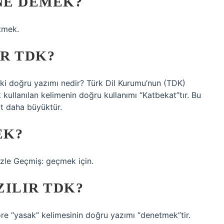
NE DEMEK?
etmek.
IR TDK?
Peki doğru yazımı nedir? Türk Dil Kurumu’nun (TDK)
k kullanılan kelimenin doğru kullanımı “Katbekat”tır. Bu
at daha büyüktür.
EK?
izle Geçmiş: geçmek için.
ZILIR TDK?
re “yasak” kelimesinin doğru yazımı “denetmek”tir.