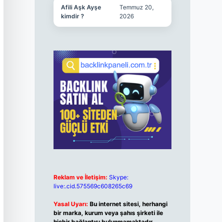
Afili Aşk Ayşe
Temmuz 20,
kimdir ?
2026
Reklam ve İletişim:
Skype:
live:.cid.575569c608265c69
Yasal Uyarı:
Bu internet sitesi, herhangi
bir marka, kurum veya şahıs şirketi ile
hiçbir bağlantısı bulunmamaktadır.