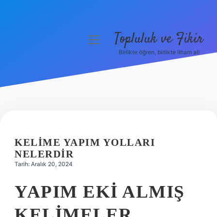
Topluluk ve Fikir
menüyü
aç
Birlikte öğren, birlikte ilham al!
Anasayfa
Gizlilik Politikası
Yasal Uyarı
Hakkımızda
KELIME YAPIM YOLLARI
NELERDIR
Tarih: Aralık 20, 2024
YAPIM EKI ALMIŞ
KELIMELER