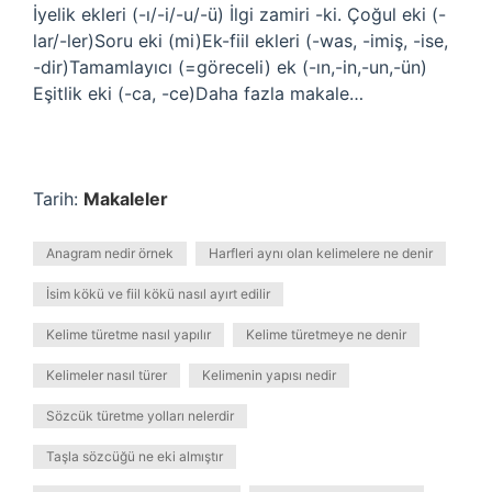
İyelik ekleri (-ı/-i/-u/-ü) İlgi zamiri -ki. Çoğul eki (-
lar/-ler)Soru eki (mi)Ek-fiil ekleri (-was, -imiş, -ise,
-dir)Tamamlayıcı (=göreceli) ek (-ın,-in,-un,-ün)
Eşitlik eki (-ca, -ce)Daha fazla makale…
Tarih:
Makaleler
Anagram nedir örnek
Harfleri aynı olan kelimelere ne denir
İsim kökü ve fiil kökü nasıl ayırt edilir
Kelime türetme nasıl yapılır
Kelime türetmeye ne denir
Kelimeler nasıl türer
Kelimenin yapısı nedir
Sözcük türetme yolları nelerdir
Taşla sözcüğü ne eki almıştır