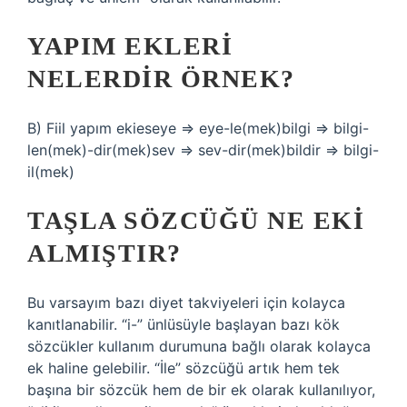
YAPIM EKLERI
NELERDIR ÖRNEK?
B) Fiil yapım ekieseye ⇒ eye-le(mek)bilgi ⇒ bilgi-
len(mek)-dir(mek)sev ⇒ sev-dir(mek)bildir ⇒ bilgi-
il(mek)
TAŞLA SÖZCÜĞÜ NE EKI
ALMIŞTIR?
Bu varsayım bazı diyet takviyeleri için kolayca
kanıtlanabilir. “i-” ünlüsüyle başlayan bazı kök
sözcükler kullanım durumuna bağlı olarak kolayca
ek haline gelebilir. “İle” sözcüğü artık hem tek
başına bir sözcük hem de bir ek olarak kullanılıyor,