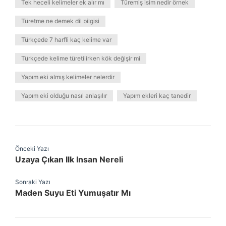
Tek heceli kelimeler ek alır mı
Türemiş isim nedir örnek
Türetme ne demek dil bilgisi
Türkçede 7 harfli kaç kelime var
Türkçede kelime türetilirken kök değişir mi
Yapım eki almış kelimeler nelerdir
Yapım eki olduğu nasıl anlaşılır
Yapım ekleri kaç tanedir
Önceki Yazı
Uzaya Çıkan Ilk Insan Nereli
Sonraki Yazı
Maden Suyu Eti Yumuşatır Mı