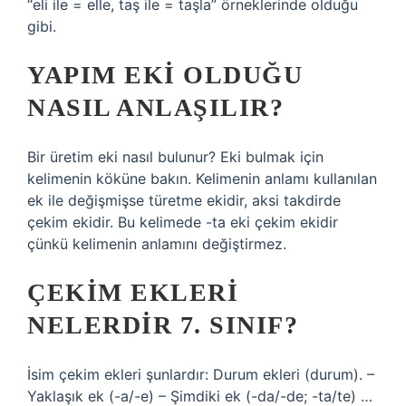
“eli ile = elle, taş ile = taşla” örneklerinde olduğu
gibi.
YAPIM EKI OLDUĞU
NASIL ANLAŞILIR?
Bir üretim eki nasıl bulunur? Eki bulmak için
kelimenin köküne bakın. Kelimenin anlamı kullanılan
ek ile değişmişse türetme ekidir, aksi takdirde
çekim ekidir. Bu kelimede -ta eki çekim ekidir
çünkü kelimenin anlamını değiştirmez.
ÇEKIM EKLERI
NELERDIR 7. SINIF?
İsim çekim ekleri şunlardır: Durum ekleri (durum). –
Yaklaşık ek (-a/-e) – Şimdiki ek (-da/-de; -ta/te) …