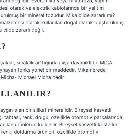
ararlı değildir. Evet, mika veya mika tozu, yapım
si olarak ve elektrik kablolarında bir yalıtım
urulmuş bir mineral tozudur. Mika cilde zararlı mı?
ım malzemesi olarak kullanılan doğal olarak oluşturulmuş
 cilde zararlı değil.
R?
aklar, sıcaklık arttığında ısıya dayanıklıdır. MICA,
 oynayan fonksiyonel bir maddedir. Mika nerede
 ›Micha- Michael Micha nedir
ULLANILIR?
ın olan bir silikat mineralidir. Bireysel kasvetli
lçı tahtası, renk, dolgu, özellikle otomotiv parçalarında,
nılan ürünlerde kullanılır. Bireysel kasvetli kristaller
ı, renk, doldurma ürünleri, özellikle otomotiv