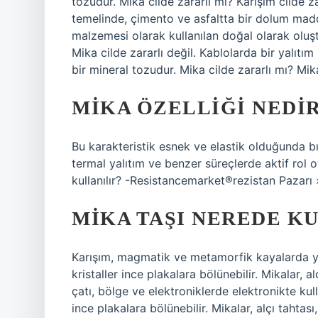
tozudur. Mika cilde zararlı mı? Karışım cilde z
temelinde, çimento ve asfaltta bir dolum madde
malzemesi olarak kullanılan doğal olarak oluşt
Mika cilde zararlı değil. Kablolarda bir yalıt
bir mineral tozudur. Mika cilde zararlı mı? Mika
MIKA ÖZELLIĞI NEDI
Bu karakteristik esnek ve elastik olduğunda bıç
termal yalıtım ve benzer süreçlerde aktif rol
kullanılır? -Resistancemarket®rezistan Pazarı
MIKA TAŞI NEREDE K
Karışım, magmatik ve metamorfik kayalarda yayg
kristaller ince plakalara bölünebilir. Mikalar, a
çatı, bölge ve elektroniklerde elektronikte kulla
ince plakalara bölünebilir. Mikalar, alçı tahtas