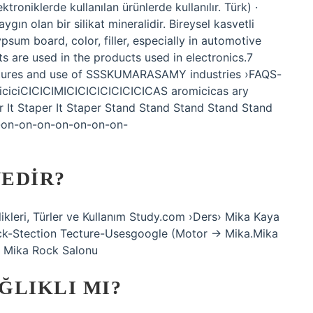
ktroniklerde kullanılan ürünlerde kullanılır. Türk) ·
ın olan bir silikat mineralidir. Bireysel kasvetli
gypsum board, color, filler, especially in automotive
s are used in the products used in electronics.7
atures and use of SSSKUMARASAMY industries ›FAQS-
iciciCICICIMICICICICICICICICAS aromicicas ary
 It Staper It Staper Stand Stand Stand Stand Stand
-on-on-on-on-on-on-on-
NEDIR?
kleri, Türler ve Kullanım Study.com ›Ders› Mika Kaya
ck-Stection Tecture-Usesgoogle (Motor → Mika.Mika
i› Mika Rock Salonu
ĞLIKLI MI?