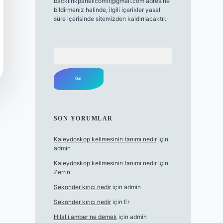
backlinkpanelicomtr@gmail.com
adresine
bildirmeniz halinde, ilgili içerikler yasal
süre içerisinde sitemizden kaldırılacaktır.
Arama
SON YORUMLAR
Kaleydoskop kelimesinin tanımı nedir
için
admin
Kaleydoskop kelimesinin tanımı nedir
için
Zerrin
Sekonder kırıcı nedir
için
admin
Sekonder kırıcı nedir
için
Er
Hilal i amber ne demek
için
admin