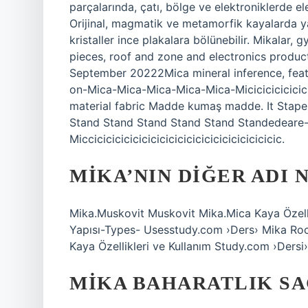
parçalarında, çatı, bölge ve elektroniklerde ele
Orijinal, magmatik ve metamorfik kayalarda yayg
kristaller ince plakalara bölünebilir. Mikalar, 
pieces, roof and zone and electronics product
September 20222Mica mineral inference, fe
on-Mica-Mica-Mica-Mica-Mica-Micicicicicicic
material fabric Madde kumaş madde. It Staper
Stand Stand Stand Stand Stand Standedeare
Miccicicicicicicicicicicicicicicicicicicicicic.
MIKA’NIN DIĞER ADI 
Mika.Muskovit Muskovit Mika.Mica Kaya Özelli
Yapısı-Types- Usesstudy.com ›Ders› Mika Ro
Kaya Özellikleri ve Kullanım Study.com ›Ders
MIKA BAHARATLIK SA