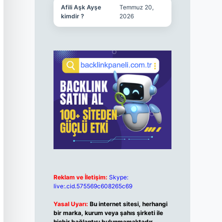
Afili Aşk Ayşe
Temmuz 20,
kimdir ?
2026
Reklam ve İletişim:
Skype:
live:.cid.575569c608265c69
Yasal Uyarı:
Bu internet sitesi, herhangi
bir marka, kurum veya şahıs şirketi ile
hiçbir bağlantısı bulunmamaktadır.