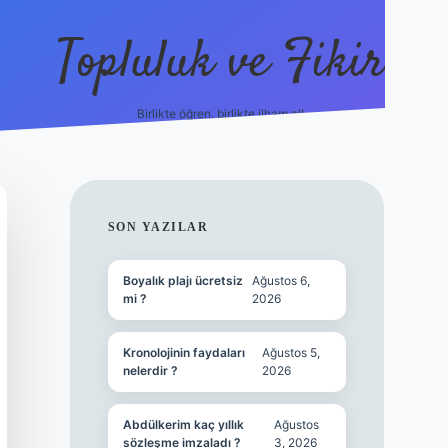
Topluluk ve Fikir
Birlikte öğren, birlikte ilham al!
grandoperabet
tulipb
SIDEBAR
SON YAZILAR
Boyalık plajı ücretsiz
Ağustos 6,
mi ?
2026
Kronolojinin faydaları
Ağustos 5,
nelerdir ?
2026
Abdülkerim kaç yıllık
Ağustos
sözleşme imzaladı ?
3, 2026