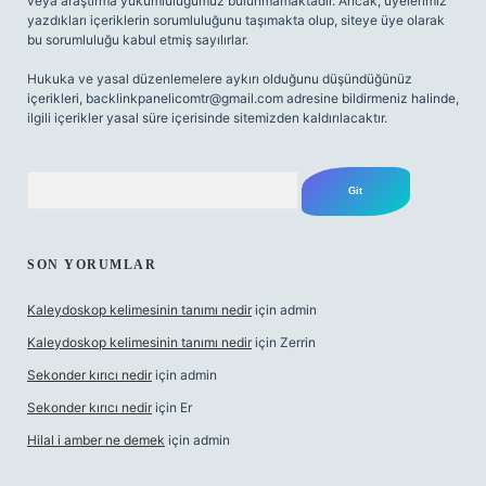
veya araştırma yükümlülüğümüz bulunmamaktadır. Ancak, üyelerimiz
yazdıkları içeriklerin sorumluluğunu taşımakta olup, siteye üye olarak
bu sorumluluğu kabul etmiş sayılırlar.
Hukuka ve yasal düzenlemelere aykırı olduğunu düşündüğünüz
içerikleri,
backlinkpanelicomtr@gmail.com
adresine bildirmeniz halinde,
ilgili içerikler yasal süre içerisinde sitemizden kaldırılacaktır.
Arama
SON YORUMLAR
Kaleydoskop kelimesinin tanımı nedir
için
admin
Kaleydoskop kelimesinin tanımı nedir
için
Zerrin
Sekonder kırıcı nedir
için
admin
Sekonder kırıcı nedir
için
Er
Hilal i amber ne demek
için
admin