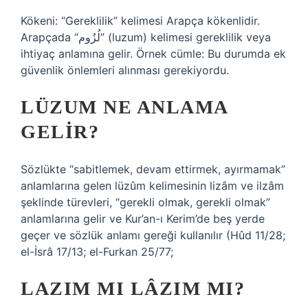
Kökeni: “Gereklilik” kelimesi Arapça kökenlidir.
Arapçada “لُزُوم” (luzum) kelimesi gereklilik veya
ihtiyaç anlamına gelir. Örnek cümle: Bu durumda ek
güvenlik önlemleri alınması gerekiyordu.
LÜZUM NE ANLAMA
GELIR?
Sözlükte “sabitlemek, devam ettirmek, ayırmamak”
anlamlarına gelen lüzûm kelimesinin lizâm ve ilzâm
şeklinde türevleri, “gerekli olmak, gerekli olmak”
anlamlarına gelir ve Kur’an-ı Kerim’de beş yerde
geçer ve sözlük anlamı gereği kullanılır (Hûd 11/28;
el-İsrâ 17/13; el-Furkan 25/77;
LAZIM MI LÂZIM MI?