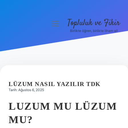
Topluluk ve Fikir
menüyü
aç
Birlikte öğren, birlikte ilham al!
Anasayfa
Gizlilik Politikası
Yasal Uyarı
Hakkımızda
LÜZUM NASIL YAZILIR TDK
Tarih: Ağustos 6, 2025
LUZUM MU LÜZUM
MU?