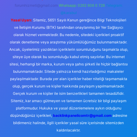
forumhizmeti@gmail.com
Whatsapp: 0262 606 0 726
Telegram:
@karabul
Yasal Uyarı:
Sitemiz, 5651 Sayılı Kanun gereğince Bilgi Teknolojileri
ve İletişim Kurumu (BTK) tarafından onaylanmış bir Yer Sağlayıcı
olarak hizmet vermektedir. Bu nedenle, sitedeki içerikleri proaktif
olarak denetleme veya araştırma yükümlülüğümüz bulunmamaktadır.
Ancak, üyelerimiz yazdıkları içeriklerin sorumluluğunu taşımakta olup,
siteye üye olarak bu sorumluluğu kabul etmiş sayılırlar. Bu internet
sitesi, herhangi bir marka, kurum veya şahıs şirketi ile hiçbir bağlantısı
bulunmamaktadır. Sitede yalnızca kendi hazırladığımız makaleler
paylaşılmaktadır. Burada yer alan içerikler haber niteliği taşımamakta
olup, gerçek kurum ve kişiler hakkında paylaşım yapılmamaktadır.
Gerçek kurum ve kişiler ile isim benzerlikleri tamamen tesadüfidir.
Sitemiz, kar amacı gütmeyen ve tamamen ücretsiz bir bilgi paylaşım
platformudur. Hukuka ve yasal düzenlemelere aykırı olduğunu
düşündüğünüz içerikleri,
backlinkpanelicomtr@gmail.com
adresine
bildirmeniz halinde, ilgili içerikler yasal süre içerisinde sitemizden
kaldırılacaktır.