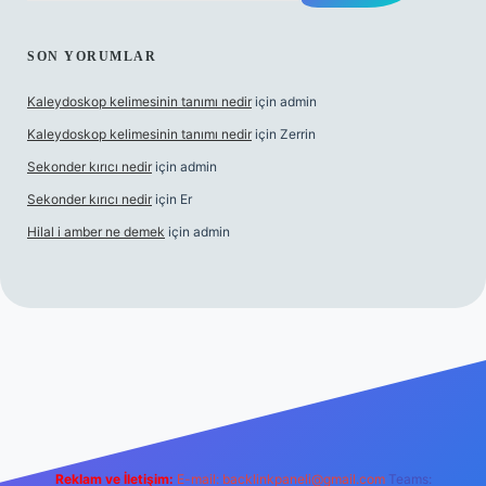
SON YORUMLAR
Kaleydoskop kelimesinin tanımı nedir
için
admin
Kaleydoskop kelimesinin tanımı nedir
için
Zerrin
Sekonder kırıcı nedir
için
admin
Sekonder kırıcı nedir
için
Er
Hilal i amber ne demek
için
admin
is.org
Reklam ve İletişim:
E-mail:
backlinkpaneli@gmail.com
Teams: