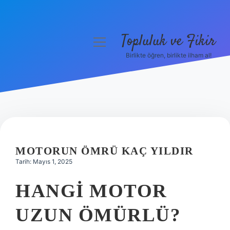
Topluluk ve Fikir
menüyü
aç
Birlikte öğren, birlikte ilham al!
Anasayfa
Gizlilik Politikası
Yasal Uyarı
Hakkımızda
MOTORUN ÖMRÜ KAÇ YILDIR
Tarih: Mayıs 1, 2025
HANGI MOTOR
UZUN ÖMÜRLÜ?