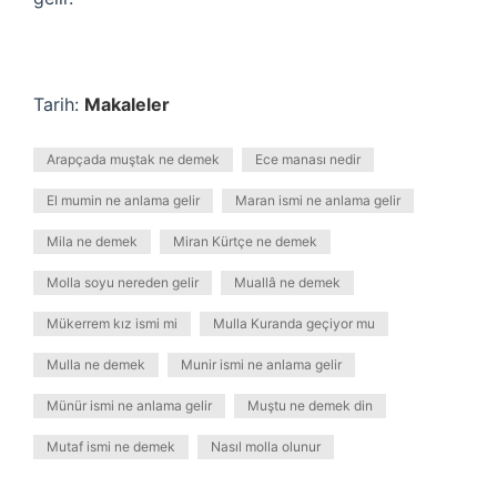
Tarih:
Makaleler
Arapçada muştak ne demek
Ece manası nedir
El mumin ne anlama gelir
Maran ismi ne anlama gelir
Mila ne demek
Miran Kürtçe ne demek
Molla soyu nereden gelir
Muallâ ne demek
Mükerrem kız ismi mi
Mulla Kuranda geçiyor mu
Mulla ne demek
Munir ismi ne anlama gelir
Münür ismi ne anlama gelir
Muştu ne demek din
Mutaf ismi ne demek
Nasıl molla olunur