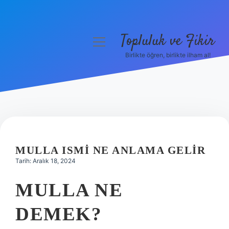
Topluluk ve Fikir
menüyü
aç
Birlikte öğren, birlikte ilham al!
Anasayfa
Gizlilik Politikası
Yasal Uyarı
Hakkımızda
MULLA ISMI NE ANLAMA GELIR
Tarih: Aralık 18, 2024
MULLA NE
DEMEK?