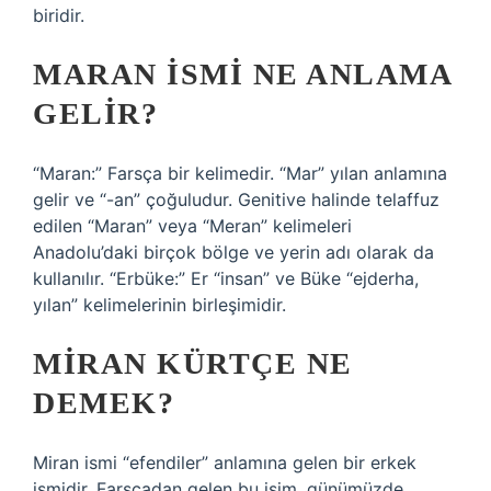
biridir.
MARAN ISMI NE ANLAMA
GELIR?
“Maran:” Farsça bir kelimedir. “Mar” yılan anlamına
gelir ve “-an” çoğuludur. Genitive halinde telaffuz
edilen “Maran” veya “Meran” kelimeleri
Anadolu’daki birçok bölge ve yerin adı olarak da
kullanılır. “Erbüke:” Er “insan” ve Büke “ejderha,
yılan” kelimelerinin birleşimidir.
MIRAN KÜRTÇE NE
DEMEK?
Miran ismi “efendiler” anlamına gelen bir erkek
ismidir. Farsçadan gelen bu isim, günümüzde