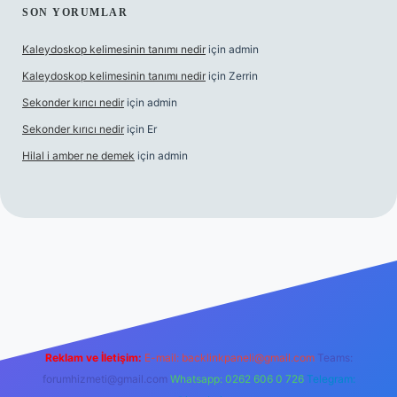
SON YORUMLAR
Kaleydoskop kelimesinin tanımı nedir
için
admin
Kaleydoskop kelimesinin tanımı nedir
için
Zerrin
Sekonder kırıcı nedir
için
admin
Sekonder kırıcı nedir
için
Er
Hilal i amber ne demek
için
admin
giris.org
Reklam ve İletişim:
E-mail:
backlinkpaneli@gmail.com
Teams:
forumhizmeti@gmail.com
Whatsapp: 0262 606 0 726
Telegram: