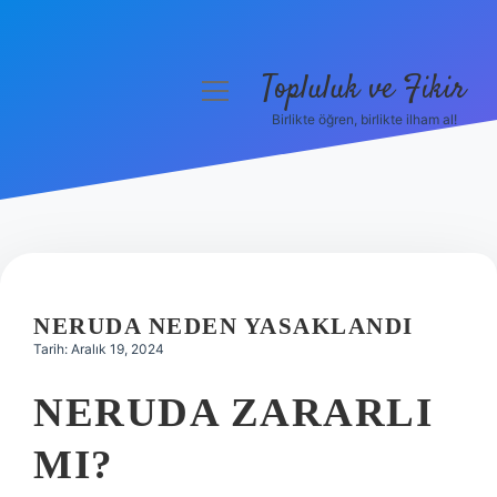
Topluluk ve Fikir
menüyü
aç
Birlikte öğren, birlikte ilham al!
Anasayfa
Gizlilik Politikası
Yasal Uyarı
Hakkımızda
NERUDA NEDEN YASAKLANDI
Tarih: Aralık 19, 2024
NERUDA ZARARLI
MI?