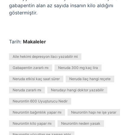
gabapentin alan az sayıda insanın kilo aldığını
göstermiştir.
Tarih:
Makaleler
Aile hekimi depresyon ilacı yazabilir mi
Gabapentin zararlı mı
Neruda 300 mg kaç lira
Neruda etkisi kaç saat sürer
Neruda ilaç hangi reçete
Neruda zararlı mı
Nerudayı hangi doktor yazabilir
Neurontin 600 Uyuşturucu Nedir
Neurontin bağımlılık yapar mı
Neurontin hapı ne işe yarar
Neurontin kilo yapar mı
Neurontin neden yasak
Neurontin vücuttan ne zaman atılır