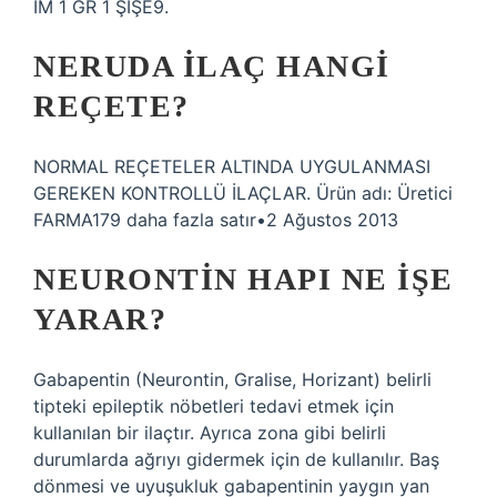
IM 1 GR 1 ŞİŞE9.
NERUDA ILAÇ HANGI
REÇETE?
NORMAL REÇETELER ALTINDA UYGULANMASI
GEREKEN KONTROLLÜ İLAÇLAR. Ürün adı: Üretici
FARMA179 daha fazla satır•2 Ağustos 2013
NEURONTIN HAPI NE IŞE
YARAR?
Gabapentin (Neurontin, Gralise, Horizant) belirli
tipteki epileptik nöbetleri tedavi etmek için
kullanılan bir ilaçtır. Ayrıca zona gibi belirli
durumlarda ağrıyı gidermek için de kullanılır. Baş
dönmesi ve uyuşukluk gabapentinin yaygın yan