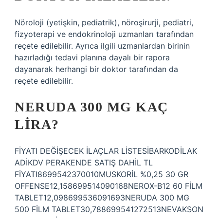
Nöroloji (yetişkin, pediatrik), nöroşirurji, pediatri,
fizyoterapi ve endokrinoloji uzmanları tarafından
reçete edilebilir. Ayrıca ilgili uzmanlardan birinin
hazırladığı tedavi planına dayalı bir rapora
dayanarak herhangi bir doktor tarafından da
reçete edilebilir.
NERUDA 300 MG KAÇ
LIRA?
FİYATI DEĞİŞECEK İLAÇLAR LİSTESİBARKODİLAK
ADİKDV PERAKENDE SATIŞ DAHİL TL
FİYATI8699542370010MUSKORİL %0,25 30 GR
OFFENSE12,158699514090168NEROX-B12 60 FİLM
TABLET12,098699536091693NERUDA 300 MG
500 FİLM TABLET30,788699541272513NEVAKSON