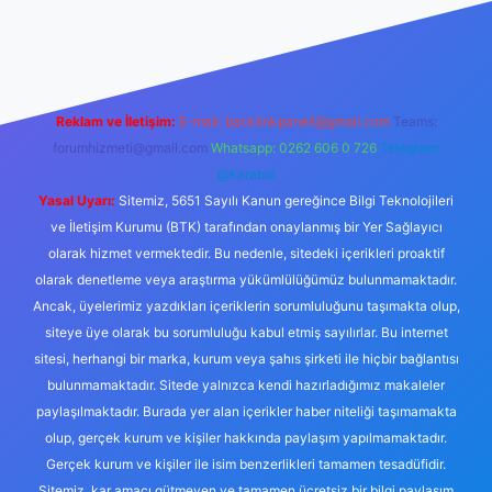
rg
Reklam ve İletişim:
E-mail:
backlinkpaneli@gmail.com
Teams:
forumhizmeti@gmail.com
Whatsapp: 0262 606 0 726
Telegram:
@karabul
Yasal Uyarı:
Sitemiz, 5651 Sayılı Kanun gereğince Bilgi Teknolojileri
ve İletişim Kurumu (BTK) tarafından onaylanmış bir Yer Sağlayıcı
olarak hizmet vermektedir. Bu nedenle, sitedeki içerikleri proaktif
olarak denetleme veya araştırma yükümlülüğümüz bulunmamaktadır.
Ancak, üyelerimiz yazdıkları içeriklerin sorumluluğunu taşımakta olup,
siteye üye olarak bu sorumluluğu kabul etmiş sayılırlar. Bu internet
sitesi, herhangi bir marka, kurum veya şahıs şirketi ile hiçbir bağlantısı
bulunmamaktadır. Sitede yalnızca kendi hazırladığımız makaleler
paylaşılmaktadır. Burada yer alan içerikler haber niteliği taşımamakta
olup, gerçek kurum ve kişiler hakkında paylaşım yapılmamaktadır.
Gerçek kurum ve kişiler ile isim benzerlikleri tamamen tesadüfidir.
Sitemiz, kar amacı gütmeyen ve tamamen ücretsiz bir bilgi paylaşım