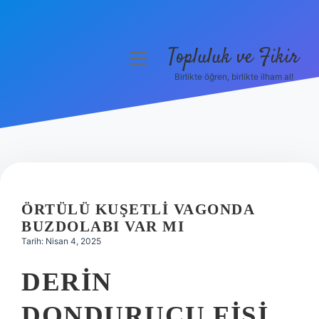
Topluluk ve Fikir
menüyü
aç
Birlikte öğren, birlikte ilham al!
Anasayfa
Gizlilik Politikası
Yasal Uyarı
Hakkımızda
ÖRTÜLÜ KUŞETLI VAGONDA
BUZDOLABI VAR MI
Tarih: Nisan 4, 2025
DERIN
DONDURUCU FIŞI