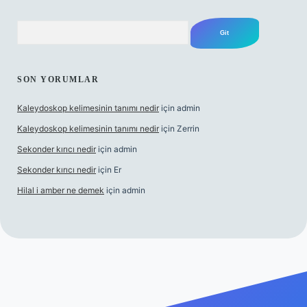
Arama
SON YORUMLAR
Kaleydoskop kelimesinin tanımı nedir
için
admin
Kaleydoskop kelimesinin tanımı nedir
için
Zerrin
Sekonder kırıcı nedir
için
admin
Sekonder kırıcı nedir
için
Er
Hilal i amber ne demek
için
admin
org