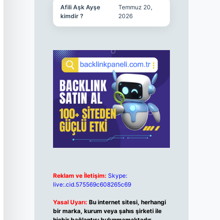
Afili Aşk Ayşe
Temmuz 20,
kimdir ?
2026
Reklam ve İletişim:
Skype:
live:.cid.575569c608265c69
Yasal Uyarı:
Bu internet sitesi, herhangi
bir marka, kurum veya şahıs şirketi ile
hiçbir bağlantısı bulunmamaktadır.