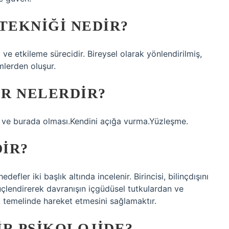
TEKNIĞI NEDIR?
im ve etkileme sürecidir. Bireysel olarak yönlendirilmiş,
emlerden oluşur.
R NELERDIR?
di ve burada olması.Kendini açığa vurma.Yüzleşme.
IR?
efler iki başlık altında incelenir. Birincisi, bilinçdışını
üçlendirerek davranışın içgüdüsel tutkulardan ve
k temelinde hareket etmesini sağlamaktır.
IR PSIKOLOJIDE?