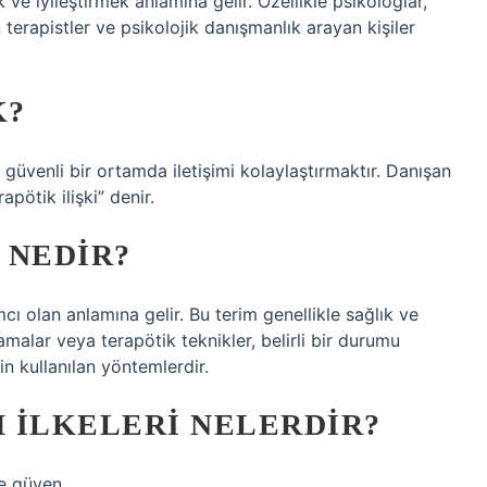
ve iyileştirmek anlamına gelir. Özellikle psikologlar,
 terapistler ve psikolojik danışmanlık arayan kişiler
K?
i güvenli bir ortamda iletişimi kolaylaştırmaktır. Danışan
rapötik ilişki” denir.
 NEDIR?
mcı olan anlamına gelir. Bu terim genellikle sağlık ve
lamalar veya terapötik teknikler, belirli bir durumu
n kullanılan yöntemlerdir.
 ILKELERI NELERDIR?
ve güven.