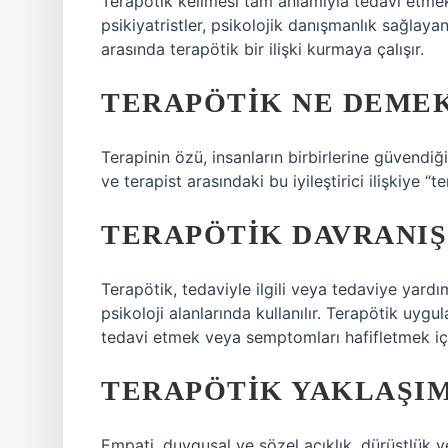
Terapötik kelimesi tam anlamıyla tedavi etmek 
psikiyatristler, psikolojik danışmanlık sağlayan
arasında terapötik bir ilişki kurmaya çalışır.
TERAPÖTIK NE DEME
Terapinin özü, insanların birbirlerine güvendiğ
ve terapist arasındaki bu iyileştirici ilişkiye “te
TERAPÖTIK DAVRANIŞ
Terapötik, tedaviyle ilgili veya tedaviye yardı
psikoloji alanlarında kullanılır. Terapötik uygu
tedavi etmek veya semptomları hafifletmek içi
TERAPÖTIK YAKLAŞIM
Empati, duygusal ve sözel açıklık, dürüstlük 