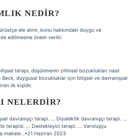
MLIK NEDIR?
 dürüstçe ele alınır, konu hakkındaki duygu ve
ade edilmesine önem verilir.
ilişsel terapi, düşünmenin zihinsel bozuklukları nasıl
a Beck, duygusal bozukluklar için bilişsel ve davranışsal
en ilk kişidir.
I NELERDIR?
lişsel davranışçı terapi. … Diyalektik davranışçı terapi. …
ile terapisi. … Destekleyici terapi. … Varoluşçu
fazla makale…•21 Haziran 2023