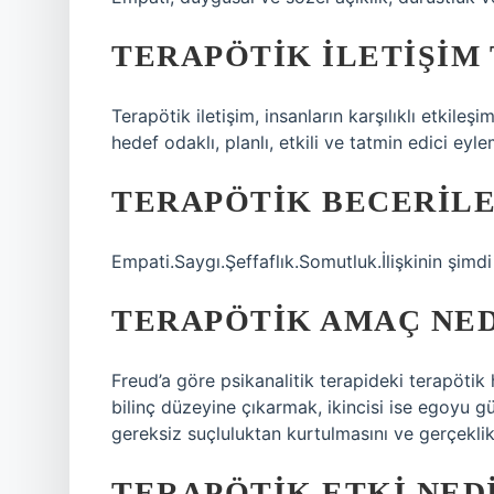
TERAPÖTIK ILETIŞIM 
Terapötik iletişim, insanların karşılıklı etkileş
hedef odaklı, planlı, etkili ve tatmin edici eyl
TERAPÖTIK BECERILE
Empati.Saygı.Şeffaflık.Somutluk.İlişkinin şim
TERAPÖTIK AMAÇ NED
Freud’a göre psikanalitik terapideki terapötik hed
bilinç düzeyine çıkarmak, ikincisi ise egoyu g
gereksiz suçluluktan kurtulmasını ve gerçekli
TERAPÖTIK ETKI NED