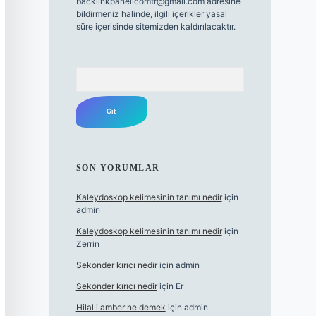
backlinkpanelicomtr@gmail.com
adresine
bildirmeniz halinde, ilgili içerikler yasal
süre içerisinde sitemizden kaldırılacaktır.
Arama
SON YORUMLAR
Kaleydoskop kelimesinin tanımı nedir
için
admin
Kaleydoskop kelimesinin tanımı nedir
için
Zerrin
Sekonder kırıcı nedir
için
admin
Sekonder kırıcı nedir
için
Er
Hilal i amber ne demek
için
admin