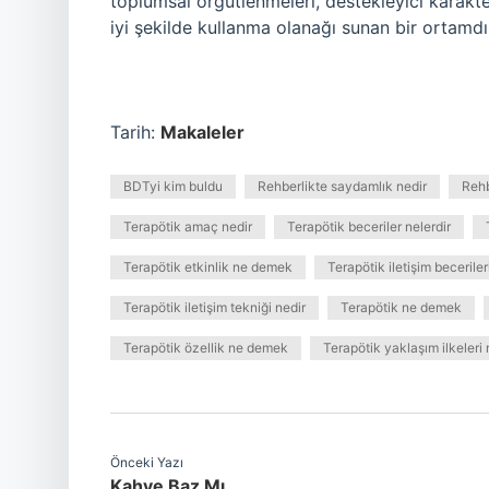
toplumsal örgütlenmeleri, destekleyici karakte
iyi şekilde kullanma olanağı sunan bir ortamdı
Tarih:
Makaleler
BDTyi kim buldu
Rehberlikte saydamlık nedir
Rehb
Terapötik amaç nedir
Terapötik beceriler nelerdir
Terapötik etkinlik ne demek
Terapötik iletişim beceriler
Terapötik iletişim tekniği nedir
Terapötik ne demek
Terapötik özellik ne demek
Terapötik yaklaşım ilkeleri 
Önceki Yazı
Kahve Baz Mı