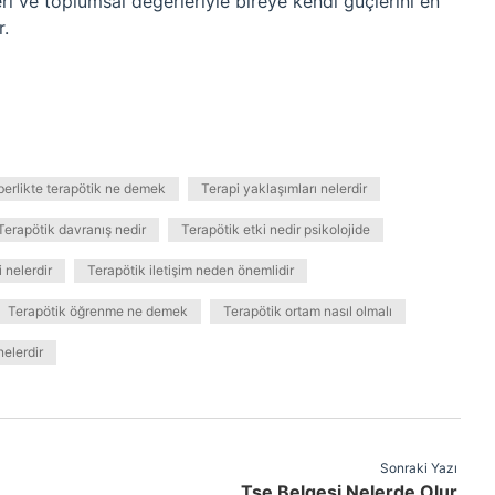
ri ve toplumsal değerleriyle bireye kendi güçlerini en
r.
erlikte terapötik ne demek
Terapi yaklaşımları nelerdir
Terapötik davranış nedir
Terapötik etki nedir psikolojide
i nelerdir
Terapötik iletişim neden önemlidir
Terapötik öğrenme ne demek
Terapötik ortam nasıl olmalı
nelerdir
Sonraki Yazı
Tse Belgesi Nelerde Olur