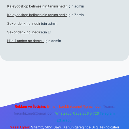
Kaleydoskop kelimesinin tanımı nedir
için
admin
Kaleydoskop kelimesinin tanımı nedir
için
Zerrin
Sekonder kırıcı nedir
için
admin
Sekonder kırıcı nedir
için
Er
Hilal i amber ne demek
için
admin
.org
Reklam ve İletişim:
E-mail:
backlinkpaneli@gmail.com
Teams:
forumhizmeti@gmail.com
Whatsapp: 0262 606 0 726
Telegram:
@karabul
Yasal Uyarı:
Sitemiz, 5651 Sayılı Kanun gereğince Bilgi Teknolojileri