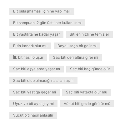
Bit bulaşmaması için ne yapılmalı
Bit şampuanı 2 gün üst üste kullanılır mı
Bit yastıkta ne kadar yaşar
Biti en hızlı ne temizler
Bitin kanadı olur mu
Boyalı saça bit gelir mi
İlk bit nasıl oluşur
Saç biti deri altına girer mi
Saç biti eşyalarda yaşar mı
Saç biti kaç günde ölür
Saç biti olup olmadığı nasıl anlaşılır
Saç biti yastığa geçer mi
Saç biti yatakta olur mu
Uyuz ve bit aynı şey mi
Vücut biti gözle görülür mü
Vücut biti nasıl anlaşılır