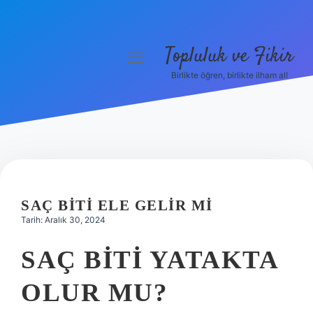
Topluluk ve Fikir
menüyü
aç
Birlikte öğren, birlikte ilham al!
Anasayfa
Gizlilik Politikası
Yasal Uyarı
Hakkımızda
SAÇ BITI ELE GELIR MI
Tarih: Aralık 30, 2024
SAÇ BITI YATAKTA
OLUR MU?