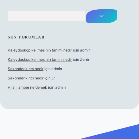
Arama
SON YORUMLAR
Kaleydoskop kelimesinin tanımı nedir
için
admin
Kaleydoskop kelimesinin tanımı nedir
için
Zerrin
Sekonder kırıcı nedir
için
admin
Sekonder kırıcı nedir
için
Er
Hilal i amber ne demek
için
admin
ris.org