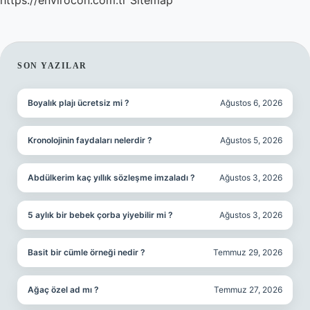
https://envirocon.com.tr
Sitemap
SIDEBAR
SON YAZILAR
Boyalık plajı ücretsiz mi ?
Ağustos 6, 2026
Kronolojinin faydaları nelerdir ?
Ağustos 5, 2026
Abdülkerim kaç yıllık sözleşme imzaladı ?
Ağustos 3, 2026
5 aylık bir bebek çorba yiyebilir mi ?
Ağustos 3, 2026
Basit bir cümle örneği nedir ?
Temmuz 29, 2026
Ağaç özel ad mı ?
Temmuz 27, 2026