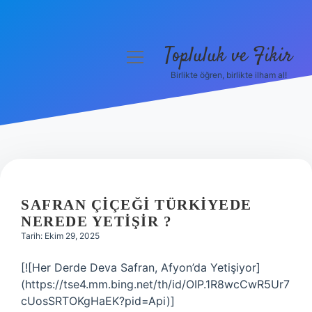
Topluluk ve Fikir
menüyü
aç
Birlikte öğren, birlikte ilham al!
Anasayfa
Gizlilik Politikası
Yasal Uyarı
Hakkımızda
SAFRAN ÇIÇEĞI TÜRKIYEDE
NEREDE YETIŞIR ?
Tarih: Ekim 29, 2025
[![Her Derde Deva Safran, Afyon’da Yetişiyor]
(https://tse4.mm.bing.net/th/id/OIP.1R8wcCwR5Ur7
cUosSRTOKgHaEK?pid=Api)]