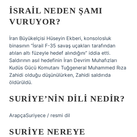
İSRAIL NEDEN ŞAMI
VURUYOR?
İran Büyükelçisi Hüseyin Ekberi, konsolosluk
binasının “İsrail F-35 savaş uçakları tarafından
atılan altı füzeyle hedef alındığını” iddia etti.
Saldırının asıl hedefinin İran Devrim Muhafızları
Kudüs Gücü Komutanı Tuğgeneral Muhammed Rıza
Zahidi olduğu düşünülürken, Zahidi saldırıda
öldürüldü.
SURIYE’NIN DILI NEDIR?
ArapçaSuriyece / resmi dil
SURIYE NEREYE