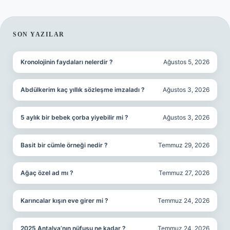
SIDEBAR
SON YAZILAR
Kronolojinin faydaları nelerdir ?
Ağustos 5, 2026
Abdülkerim kaç yıllık sözleşme imzaladı ?
Ağustos 3, 2026
5 aylık bir bebek çorba yiyebilir mi ?
Ağustos 3, 2026
Basit bir cümle örneği nedir ?
Temmuz 29, 2026
Ağaç özel ad mı ?
Temmuz 27, 2026
Karıncalar kışın eve girer mi ?
Temmuz 24, 2026
2025 Antalya’nın nüfusu ne kadar ?
Temmuz 24, 2026