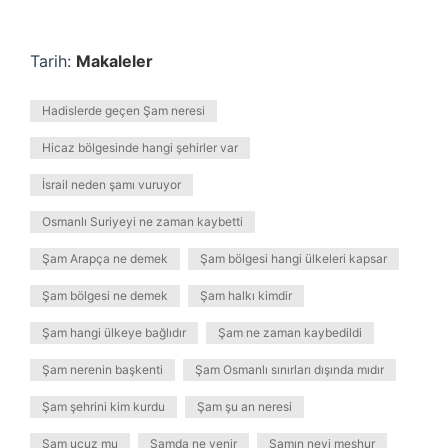
Tarih:
Makaleler
Hadislerde geçen Şam neresi
Hicaz bölgesinde hangi şehirler var
İsrail neden şamı vuruyor
Osmanlı Suriyeyi ne zaman kaybetti
Şam Arapça ne demek
Şam bölgesi hangi ülkeleri kapsar
Şam bölgesi ne demek
Şam halkı kimdir
Şam hangi ülkeye bağlıdır
Şam ne zaman kaybedildi
Şam nerenin başkenti
Şam Osmanlı sınırları dışında mıdır
Şam şehrini kim kurdu
Şam şu an neresi
Şam ucuz mu
Şamda ne yenir
Şamın neyi meşhur