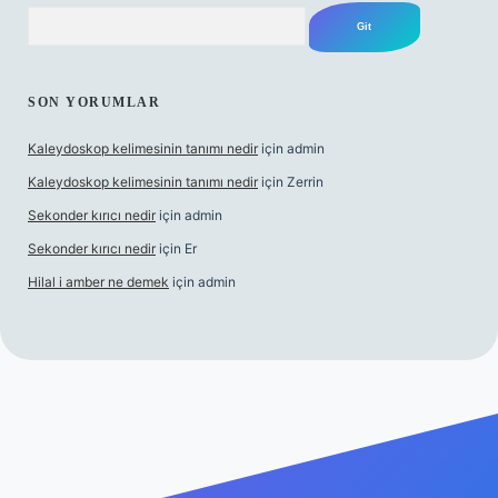
Arama
SON YORUMLAR
Kaleydoskop kelimesinin tanımı nedir
için
admin
Kaleydoskop kelimesinin tanımı nedir
için
Zerrin
Sekonder kırıcı nedir
için
admin
Sekonder kırıcı nedir
için
Er
Hilal i amber ne demek
için
admin
g