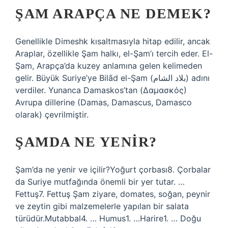
ŞAM ARAPÇA NE DEMEK?
Genellikle Dimeshk kısaltmasıyla hitap edilir, ancak
Araplar, özellikle Şam halkı, el-Şam’ı tercih eder. El-
Şam, Arapça’da kuzey anlamına gelen kelimeden
gelir. Büyük Suriye’ye Bilād el-Şam (بلاد الشام) adını
verdiler. Yunanca Damaskos’tan (Δαμασκός)
Avrupa dillerine (Damas, Damascus, Damasco
olarak) çevrilmiştir.
ŞAMDA NE YENIR?
Şam’da ne yenir ve içilir?Yoğurt çorbası8. Çorbalar
da Suriye mutfağında önemli bir yer tutar. …
Fettuş7. Fettuş Şam ziyare, domates, soğan, peynir
ve zeytin gibi malzemelerle yapılan bir salata
türüdür.Mutabbal4. … Humus1. …Harire1. … Doğu