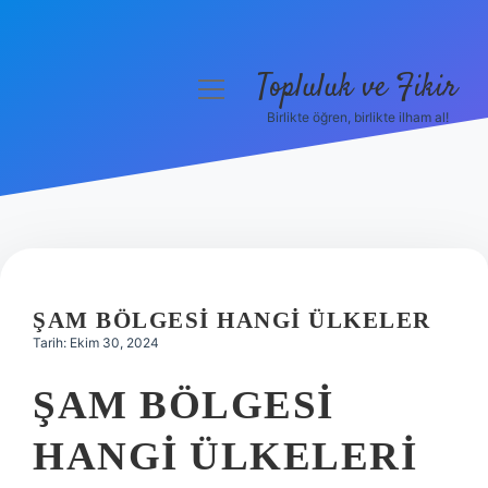
Topluluk ve Fikir
menüyü
aç
Birlikte öğren, birlikte ilham al!
Anasayfa
Gizlilik Politikası
Yasal Uyarı
Hakkımızda
ŞAM BÖLGESI HANGI ÜLKELER
Tarih: Ekim 30, 2024
ŞAM BÖLGESI
HANGI ÜLKELERI