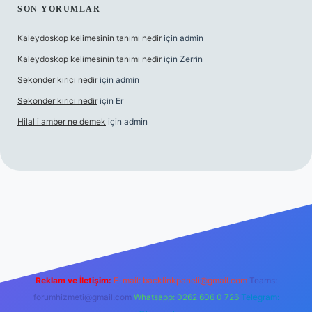
SON YORUMLAR
Kaleydoskop kelimesinin tanımı nedir
için
admin
Kaleydoskop kelimesinin tanımı nedir
için
Zerrin
Sekonder kırıcı nedir
için
admin
Sekonder kırıcı nedir
için
Er
Hilal i amber ne demek
için
admin
lipbetgiris.org
Reklam ve İletişim:
E-mail:
backlinkpaneli@gmail.com
Teams:
forumhizmeti@gmail.com
Whatsapp: 0262 606 0 726
Telegram: