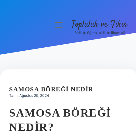
Topluluk ve Fikir
menüyü
aç
Birlikte öğren, birlikte ilham al!
Anasayfa
Gizlilik Politikası
Yasal Uyarı
Hakkımızda
SAMOSA BÖREĞI NEDIR
Tarih: Ağustos 29, 2024
SAMOSA BÖREĞI
NEDIR?