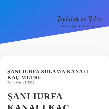
Topluluk ve Fikir
menüyü
aç
Birlikte öğren, birlikte ilham al!
Anasayfa
Gizlilik Politikası
Yasal Uyarı
Hakkımızda
ŞANLIURFA SULAMA KANALI
KAÇ METRE
Tarih: Mayıs 1, 2025
ŞANLIURFA
KANALI KAÇ