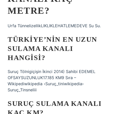
METRE?
Urfa TünnelizellikLIKLIKLEHATLEMEDEVE Su Su.
TÜRKIYE’NIN EN UZUN
SULAMA KANALI
HANGISI?
Suruç Tölnigiçişin İkinci 2014) Sahibi EDEMEL
OFSAYSUZUNLUK17.185 KM9 Sıra –
Wikipediwikipedia ›Suruç_tiniwikipedia›
Suruç_Tinsneliii
SURUÇ SULAMA KANALI
KAÇ KM?