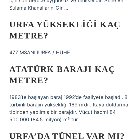
için son derece uygunsuz ve tehlikelidir. Anne ve
Sulama Khanallarin-Gir …
URFA YÜKSEKLIĞI KAÇ
METRE?
477 MSANLIURFA / HUHE
ATATÜRK BARAJI KAÇ
METRE?
1983’te başlayan baraj 1992’de faaliyete başladı. 8
türbinli barajın yüksekliği 169 m’dir. Kaya doldurma
tipinden yapılmış bir barajdır. Vücut hacmi 84
500.000 (84.5 milyon) m³ tür.
URFA’DA TÜNEL VAR MI?