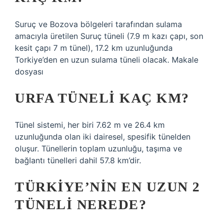
Suruç ve Bozova bölgeleri tarafından sulama
amacıyla üretilen Suruç tüneli (7.9 m kazı çapı, son
kesit çapı 7 m tünel), 17.2 km uzunluğunda
Torkiye’den en uzun sulama tüneli olacak. Makale
dosyası
URFA TÜNELI KAÇ KM?
Tünel sistemi, her biri 7.62 m ve 26.4 km
uzunluğunda olan iki dairesel, spesifik tünelden
oluşur. Tünellerin toplam uzunluğu, taşıma ve
bağlantı tünelleri dahil 57.8 km’dir.
TÜRKIYE’NIN EN UZUN 2
TÜNELI NEREDE?