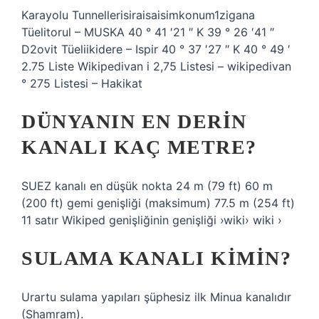
Karayolu Tunnellerisiraisaisimkonum1zigana
Tüelitorul – MUSKA 40 ° 41 ′21 ″ K 39 ° 26 ′41 ″
D2ovit Tüeliikidere – Ispir 40 ° 37 ′27 ″ K 40 ° 49 ′
2.75 Liste Wikipedivan i 2,75 Listesi – wikipedivan
° 275 Listesi – Hakikat
DÜNYANIN EN DERIN
KANALI KAÇ METRE?
SUEZ kanalı en düşük nokta 24 m (79 ft) 60 m
(200 ft) gemi genişliği (maksimum) 77.5 m (254 ft)
11 satır Wikiped genişliğinin genişliği ›wiki› wiki ›
SULAMA KANALI KIMIN?
Urartu sulama yapıları şüphesiz ilk Minua kanalıdır
(Shamram).