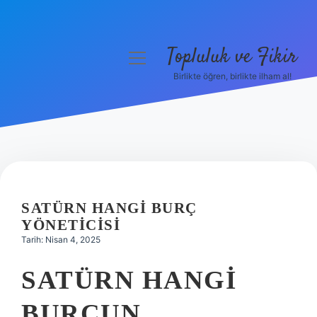
Topluluk ve Fikir
menüyü
aç
Birlikte öğren, birlikte ilham al!
Anasayfa
Gizlilik Politikası
Yasal Uyarı
Hakkımızda
SATÜRN HANGI BURÇ
YÖNETICISI
Tarih: Nisan 4, 2025
SATÜRN HANGI
BURCUN