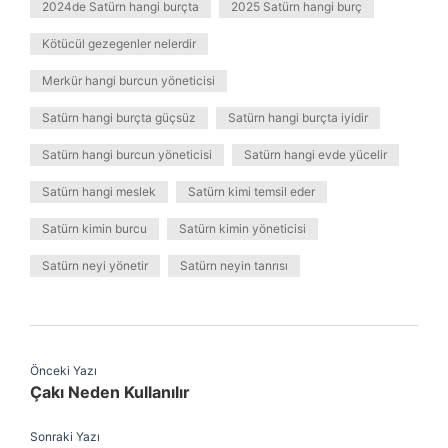
2024de Satürn hangi burçta
2025 Satürn hangi burç
Kötücül gezegenler nelerdir
Merkür hangi burcun yöneticisi
Satürn hangi burçta güçsüz
Satürn hangi burçta iyidir
Satürn hangi burcun yöneticisi
Satürn hangi evde yücelir
Satürn hangi meslek
Satürn kimi temsil eder
Satürn kimin burcu
Satürn kimin yöneticisi
Satürn neyi yönetir
Satürn neyin tanrısı
Önceki Yazı
Çakı Neden Kullanılır
Sonraki Yazı