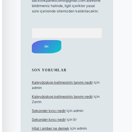
backlinkpanelicomtr@gmail.com
adresine
bildirmeniz halinde, ilgili içerikler yasal
süre içerisinde sitemizden kaldırılacaktır.
Arama
SON YORUMLAR
Kaleydoskop kelimesinin tanımı nedir
için
admin
Kaleydoskop kelimesinin tanımı nedir
için
Zerrin
Sekonder kırıcı nedir
için
admin
Sekonder kırıcı nedir
için
Er
Hilal i amber ne demek
için
admin