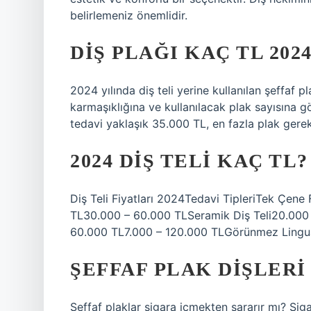
belirlemeniz önemlidir.
DIŞ PLAĞI KAÇ TL 202
2024 yılında diş teli yerine kullanılan şeffaf pla
karmaşıklığına ve kullanılacak plak sayısına 
tedavi yaklaşık 35.000 TL, en fazla plak gerekt
2024 DIŞ TELI KAÇ TL?
Diş Teli Fiyatları 2024Tedavi TipleriTek Çene 
TL30.000 – 60.000 TLSeramik Diş Teli20.000 
60.000 TL7.000 – 120.000 TLGörünmez Lingua
ŞEFFAF PLAK DIŞLERI
Şeffaf plaklar sigara içmekten sararır mı? Siga