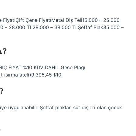
 FiyatıÇift Çene FiyatıMetal Diş Teli15.000 – 25.000
0 – 28.000 TL28.000 – 38.000 TLŞeffaf Plak35.000 –
A?
İÇ FİYAT %10 KDV DAHİL Gece Plağı
 ısırma ateli)9.395,45 ₺10.
?
iye uygulanabilir. Şeffaf plaklar, süt dişleri olan çocuk
?