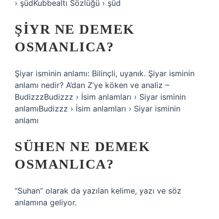
› şüdKubbealtı Sözlüğü › şüd
ŞIYR NE DEMEK
OSMANLICA?
Şiyar isminin anlamı: Bilinçli, uyanık. Şiyar isminin
anlamı nedir? A’dan Z’ye köken ve analiz –
BudizzzBudizzz › İsim anlamları › Siyar isminin
anlamıBudizzz › İsim anlamları › Siyar isminin
anlamı
SÜHEN NE DEMEK
OSMANLICA?
“Suhan” olarak da yazılan kelime, yazı ve söz
anlamına geliyor.