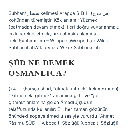
Subhan/سبحان kelimesi Arapça S-B-H (س ب ح)
kökünden türemiştir. Kök anlamı; Yüzmek
(batmadan devam etmek), ileri doğru yuvarlanmak,
hızlı hareket etmek, hızlı olmak anlamına
gelir.Subhanallah – WikipediaWikipedia › Wiki ›
SubhanallahWikipedia › Wiki › Subhanallah
ŞÜD NE DEMEK
OSMANLICA?
(ﺷﺪ) i. (Farsça shud, “olmak, gitmek” kelimesinden)
“Gitmemek, gitmek” anlamına gelir ve “gelip
gitmek” anlamına gelen Âmed(ü)şüd’ün
telaffuzunda kullanılır: Eli, her zaman gözünün
önündeki sopaya âmed ü sesiyle vururdu (Ahmet
Râsim). ŞÜD – Kubbealtı SözlüğüKubbealtı Sözlüğü