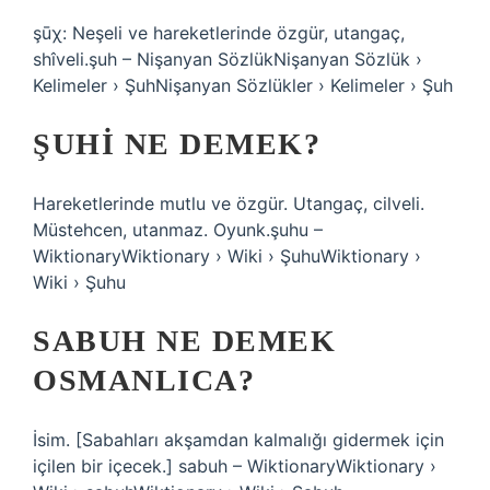
şūχ: Neşeli ve hareketlerinde özgür, utangaç,
shîveli.şuh – Nişanyan SözlükNişanyan Sözlük ›
Kelimeler › ŞuhNişanyan Sözlükler › Kelimeler › Şuh
ŞUHI NE DEMEK?
Hareketlerinde mutlu ve özgür. Utangaç, cilveli.
Müstehcen, utanmaz. Oyunk.şuhu –
WiktionaryWiktionary › Wiki › ŞuhuWiktionary ›
Wiki › Şuhu
SABUH NE DEMEK
OSMANLICA?
İsim. [Sabahları akşamdan kalmalığı gidermek için
içilen bir içecek.] sabuh – WiktionaryWiktionary ›