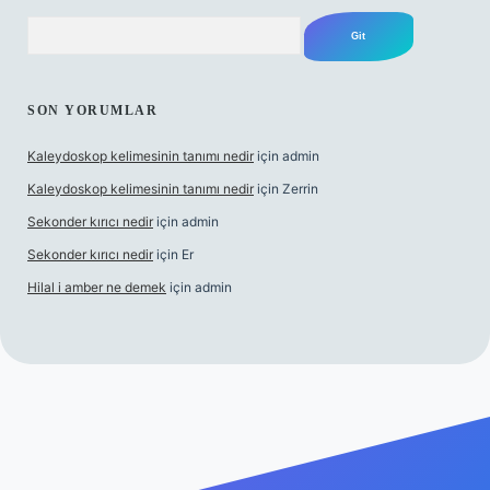
Arama
SON YORUMLAR
Kaleydoskop kelimesinin tanımı nedir
için
admin
Kaleydoskop kelimesinin tanımı nedir
için
Zerrin
Sekonder kırıcı nedir
için
admin
Sekonder kırıcı nedir
için
Er
Hilal i amber ne demek
için
admin
rabet
tulipbetgiris.org