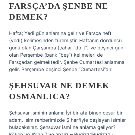
FARSÇA’DA ŞENBE NE
DEMEK?
Hafta; Yedi gün anlamına gelir ve Farsça heft
(yedi) kelimesinden türemiştir. Haftanın dördüncü
günü olan Çarşamba (çahar “dört”) ve beşinci gün
olan Perşembe (bank “beş”) kelimeleri de
Farsçadan gelmektedir. Şenbe Cumartesi anlamına
gelir. Perşembe beşinci Şenbe “Cumartesi”dir.
ŞEHSUVAR NE DEMEK
OSMANLICA?
Şehsuvar isminin anlamı: İyi bir ata binen cesur bir
adam. İsim rehberimizde Ş harfiyle başlayan isimler
bulacaksınız. Şehsuvar ismi ne anlama geliyor?
Köken ve A’dan Z’ye analiz – BudizzzBudizzz ›