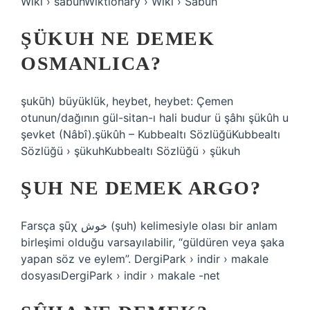
Wiki › sabuhWiktionary › Wiki › Sabuh
ŞÜKUH NE DEMEK
OSMANLICA?
şukūh) büyüklük, heybet, heybet: Çemen
otunun/dağının gül-sitan-ı hali budur ü şâhı şükûh u
şevket (Nâbî).şükûh – Kubbealtı SözlüğüKubbealtı
Sözlüğü › şükuhKubbealtı Sözlüğü › şükuh
ŞUH NE DEMEK ARGO?
Farsça şūχ خوش (şuh) kelimesiyle olası bir anlam
birleşimi olduğu varsayılabilir, “güldüren veya şaka
yapan söz ve eylem”. DergiPark › indir › makale
dosyasıDergiPark › indir › makale -net