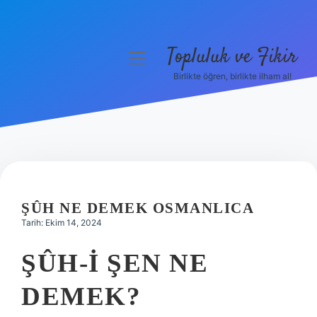
Topluluk ve Fikir
menüyü
aç
Birlikte öğren, birlikte ilham al!
Anasayfa
Gizlilik Politikası
Yasal Uyarı
Hakkımızda
ŞÛH NE DEMEK OSMANLICA
Tarih: Ekim 14, 2024
ŞÛH-I ŞEN NE
DEMEK?