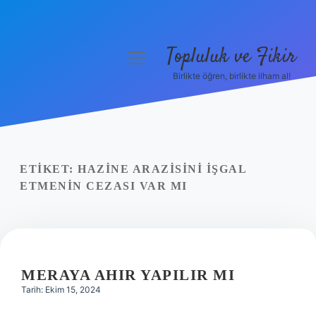
Topluluk ve Fikir
menüyü
aç
Birlikte öğren, birlikte ilham al!
Anasayfa
Gizlilik Politikası
Yasal Uyarı
ETIKET:
HAZINE ARAZISINI IŞGAL
ETMENIN CEZASI VAR MI
Hakkımızda
MERAYA AHIR YAPILIR MI
Tarih: Ekim 15, 2024