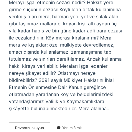
Merayı işgal etmenin cezası nedir? Haksız yere
girme suçunun cezası: Köylülerin ortak kullanımına
verilmiş olan mera, harman yeri, yol ve sulak alan
gibi taşınmaz mallara el koyan kişi, altı aydan üç
yıla kadar hapis ve bin güne kadar adli para cezası
ile cezalandırılır. Köy merası kiralanır mı? Mera,
mera ve kışlaklar; özel mülkiyete devredilemez,
amacı dışında kullanılamaz, zamanaşımına tabi
tutulamaz ve sınırları daraltılamaz. Ancak kullanma
hakkı kiraya verilebilir. Meraları işgal edenler
nereye şikayet edilir? Otlatmayı nereye
bildirebiliriz? 3091 sayılı Mülkiyet Haklarını İhlal
Etmenin Önlenmesine Dair Kanun gereğince
otlatmadan yararlanan köy ve beldelerimizdeki
vatandaşlarımız Valilik ve Kaymakamlıklara
şikâyette bulunabilmektedirler. Mera alanına…
Meraya
Devamını okuyun
Yorum Bırak