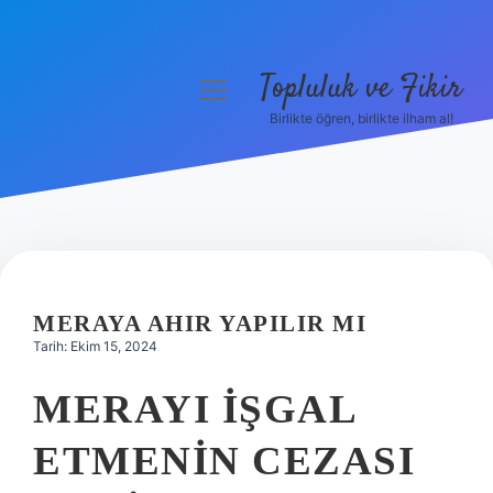
Topluluk ve Fikir
menüyü
aç
Birlikte öğren, birlikte ilham al!
Anasayfa
Gizlilik Politikası
Yasal Uyarı
Hakkımızda
MERAYA AHIR YAPILIR MI
Tarih: Ekim 15, 2024
MERAYI IŞGAL
ETMENIN CEZASI