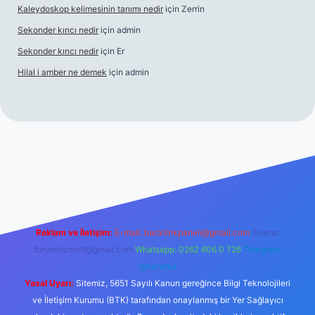
Kaleydoskop kelimesinin tanımı nedir
için
Zerrin
Sekonder kırıcı nedir
için
admin
Sekonder kırıcı nedir
için
Er
Hilal i amber ne demek
için
admin
grandoperabet
tulipbetgiris.org
Reklam ve İletişim:
E-mail:
backlinkpaneli@gmail.com
Teams:
forumhizmeti@gmail.com
Whatsapp: 0262 606 0 726
Telegram:
@karabul
Yasal Uyarı:
Sitemiz, 5651 Sayılı Kanun gereğince Bilgi Teknolojileri
ve İletişim Kurumu (BTK) tarafından onaylanmış bir Yer Sağlayıcı