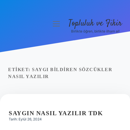
Topluluk ve Fikir
menüyü
aç
Birlikte öğren, birlikte ilham al!
Anasayfa
Gizlilik Politikası
Yasal Uyarı
ETIKET:
SAYGI BILDIREN SÖZCÜKLER
NASIL YAZILIR
Hakkımızda
SAYGIN NASIL YAZILIR TDK
Tarih: Eylül 26, 2024