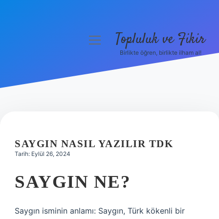
Topluluk ve Fikir
menüyü
aç
Birlikte öğren, birlikte ilham al!
Anasayfa
Gizlilik Politikası
Yasal Uyarı
Hakkımızda
SAYGIN NASIL YAZILIR TDK
Tarih: Eylül 26, 2024
SAYGIN NE?
Saygın isminin anlamı: Saygın, Türk kökenli bir