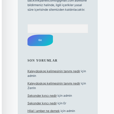
backlinkpanelicomtr@gmail.com
adresine
bildirmeniz halinde, ilgili içerikler yasal
süre içerisinde sitemizden kaldırılacaktır.
Arama
SON YORUMLAR
Kaleydoskop kelimesinin tanımı nedir
için
admin
Kaleydoskop kelimesinin tanımı nedir
için
Zerrin
Sekonder kırıcı nedir
için
admin
Sekonder kırıcı nedir
için
Er
Hilal i amber ne demek
için
admin