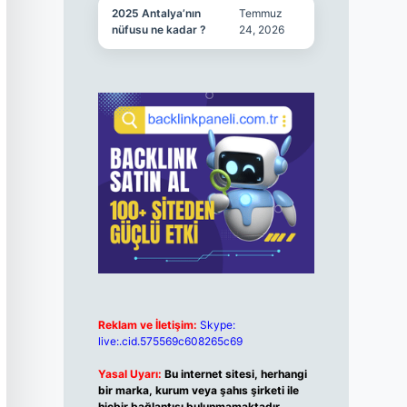
2025 Antalya’nın
Temmuz
nüfusu ne kadar ?
24, 2026
Reklam ve İletişim:
Skype:
live:.cid.575569c608265c69
Yasal Uyarı:
Bu internet sitesi, herhangi
bir marka, kurum veya şahıs şirketi ile
hiçbir bağlantısı bulunmamaktadır.