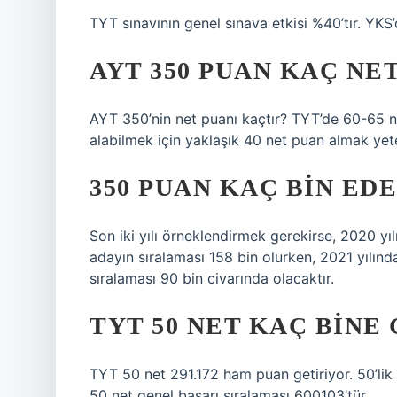
TYT sınavının genel sınava etkisi %40’tır. YK
AYT 350 PUAN KAÇ NE
AYT 350’nin net puanı kaçtır? TYT’de 60-65 n
alabilmek için yaklaşık 40 net puan almak yeter
350 PUAN KAÇ BIN ED
Son iki yılı örneklendirmek gerekirse, 2020 y
adayın sıralaması 158 bin olurken, 2021 yılın
sıralaması 90 bin civarında olacaktır.
TYT 50 NET KAÇ BINE
TYT 50 net 291.172 ham puan getiriyor. 50’lik 
50 net genel başarı sıralaması 600103’tür.