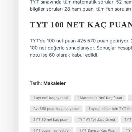
TYT sınavında tüm matematik soruları 52 ham
bilgiler soruları 28 ham puan, tüm fen sorula
TYT 100 NET KAÇ PUA
TYT’de 100 net puan 425.570 puan getiriyor. 
100 net değerle sonuçlanıyor. Sonuçlar hesap
notu ise 60 olarak kabul edildi.
Tarih:
Makaleler
1 ayt neti kaç tyt neti
1 Matematik Neti Kaç Puan
Ayt 350 puan kaç net yapar
Sayısal bölüm için TYT ön
TYT 80 net kaç puan
TYT AYTyi düşürür mü
TYT 
TYT puanı neyi etkiler
TYT Sayısal Kaç Puan
TYT