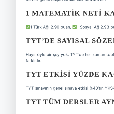
1 MATEMATIK NETI K
1 Türk Ağı 2.90 puan,
1 Sosyal Ağ 2.93 
TYT’DE SAYISAL SÖZE
Hayır öyle bir şey yok. TYT’de her zaman topl
farklıdır.
TYT ETKISI YÜZDE KA
TYT sınavının genel sınava etkisi %40’tır. YK
TYT TÜM DERSLER AYN