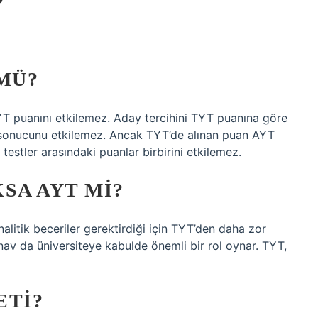
?
MÜ?
TYT puanını etkilemez. Aday tercihini TYT puanına göre
 sonucunu etkilemez. Ancak TYT’de alınan puan AYT
) testler arasındaki puanlar birbirini etkilemez.
SA AYT MI?
alitik beceriler gerektirdiği için TYT’den daha zor
ınav da üniversiteye kabulde önemli bir rol oynar. TYT,
ETI?