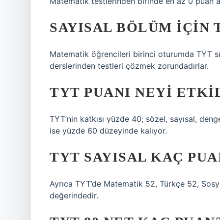
Matematik testlerinden birinde en az 0 puan a
SAYISAL BÖLÜM IÇIN 
Matematik öğrencileri birinci oturumda TYT sı
derslerinden testleri çözmek zorundadırlar.
TYT PUANI NEYI ETKI
TYT’nin katkısı yüzde 40; sözel, sayısal, denge
ise yüzde 60 düzeyinde kalıyor.
TYT SAYISAL KAÇ PUA
Ayrıca TYT’de Matematik 52, Türkçe 52, Sosyal
değerindedir.