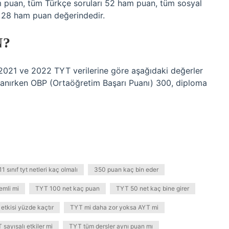
 puan, tüm Türkçe soruları 52 ham puan, tüm sosyal
rı 28 ham puan değerindedir.
N?
2021 ve 2022 TYT verilerine göre aşağıdaki değerler
lanırken OBP (Ortaöğretim Başarı Puanı) 300, diploma
11 sınıf tyt netleri kaç olmalı
350 puan kaç bin eder
emli mi
TYT 100 net kaç puan
TYT 50 net kaç bine girer
etkisi yüzde kaçtır
TYT mi daha zor yoksa AYT mi
 sayısalı etkiler mi
TYT tüm dersler aynı puan mı