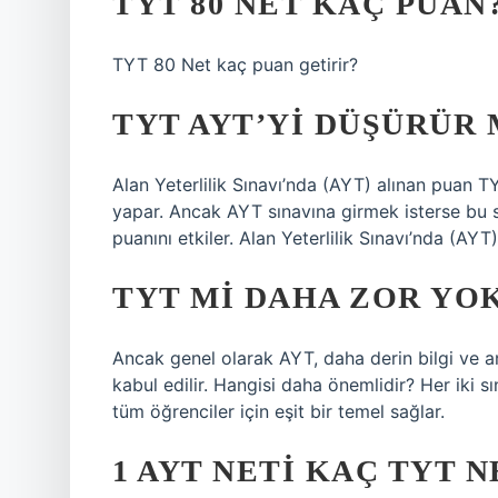
TYT 80 NET KAÇ PUAN
TYT 80 Net kaç puan getirir?
TYT AYT’YI DÜŞÜRÜR 
Alan Yeterlilik Sınavı’nda (AYT) alınan puan 
yapar. Ancak AYT sınavına girmek isterse bu
puanını etkiler. Alan Yeterlilik Sınavı’nda (AYT
TYT MI DAHA ZOR YOK
Ancak genel olarak AYT, daha derin bilgi ve an
kabul edilir. Hangisi daha önemlidir? Her iki s
tüm öğrenciler için eşit bir temel sağlar.
1 AYT NETI KAÇ TYT N