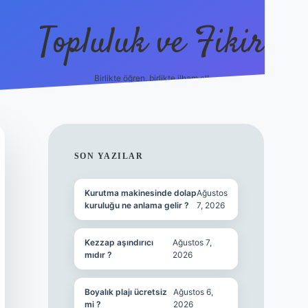
Topluluk ve Fikir
Birlikte öğren, birlikte ilham al!
grandoperabet
tulipbetgiris.o
SIDEBAR
SON YAZILAR
Kurutma makinesinde dolap
Ağustos
kuruluğu ne anlama gelir ?
7, 2026
Kezzap aşındırıcı
Ağustos 7,
mıdır ?
2026
Boyalık plajı ücretsiz
Ağustos 6,
mi ?
2026