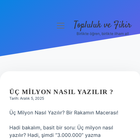
Topluluk ve Fikir
menüyü
aç
Birlikte öğren, birlikte ilham al!
Anasayfa
Gizlilik Politikası
Yasal Uyarı
Hakkımızda
ÜÇ MILYON NASIL YAZILIR ?
Tarih: Aralık 5, 2025
Üç Milyon Nasıl Yazılır? Bir Rakamın Macerası!
Hadi bakalım, basit bir soru: Üç milyon nasıl
yazılır? Hadi, şimdi “3.000.000” yazma