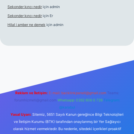
Sekonder kırıcı nedir
için
admin
Sekonder kırıcı nedir
için
Er
Hilal i amber ne demek
için
admin
g
Reklam ve İletişim:
E-mail:
backlinkpaneli@gmail.com
Teams:
forumhizmeti@gmail.com
Whatsapp: 0262 606 0 726
Telegram:
@karabul
Yasal Uyarı:
Sitemiz, 5651 Sayılı Kanun gereğince Bilgi Teknolojileri
ve İletişim Kurumu (BTK) tarafından onaylanmış bir Yer Sağlayıcı
olarak hizmet vermektedir. Bu nedenle, sitedeki içerikleri proaktif