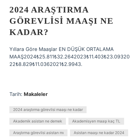
2024 ARAŞTIRMA
GÖREVLISI MAAŞI NE
KADAR?
Yıllara Göre Maaşlar EN DÜŞÜK ORTALAMA
MAAŞ2024₺25.811₺32.2642023₺11.403₺23.09320
22₺8.829₺11.0362021₺2.9943.
Tarih:
Makaleler
2024 araştırma görevlisi maaşı ne kadar
Akademik asistan ne demek
Akademisyen maaşı kaç TL
Araştırma görevlisi asistan mı
Asistan maaşı ne kadar 2024