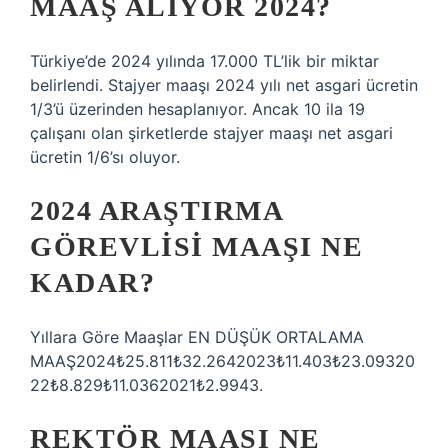
MAAŞ ALIYOR 2024?
Türkiye’de 2024 yılında 17.000 TL’lik bir miktar
belirlendi. Stajyer maaşı 2024 yılı net asgari ücretin
1/3’ü üzerinden hesaplanıyor. Ancak 10 ila 19
çalışanı olan şirketlerde stajyer maaşı net asgari
ücretin 1/6’sı oluyor.
2024 ARAŞTIRMA
GÖREVLISI MAAŞI NE
KADAR?
Yıllara Göre Maaşlar EN DÜŞÜK ORTALAMA
MAAŞ2024₺25.811₺32.2642023₺11.403₺23.09320
22₺8.829₺11.0362021₺2.9943.
REKTÖR MAAŞI NE