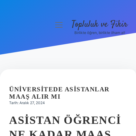
Topluluk ve Fikir
menüyü
aç
Birlikte öğren, birlikte ilham al!
Anasayfa
Gizlilik Politikası
Yasal Uyarı
Hakkımızda
ÜNIVERSITEDE ASISTANLAR
MAAŞ ALIR MI
Tarih: Aralık 27, 2024
ASISTAN ÖĞRENCI
NE KADAR MAAŞ