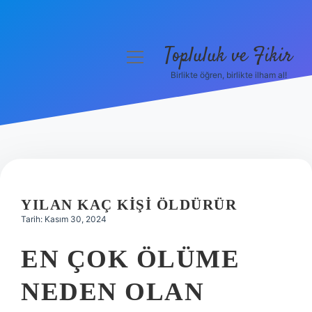
Topluluk ve Fikir
menüyü
aç
Birlikte öğren, birlikte ilham al!
Anasayfa
Gizlilik Politikası
Yasal Uyarı
Hakkımızda
YILAN KAÇ KIŞI ÖLDÜRÜR
Tarih: Kasım 30, 2024
EN ÇOK ÖLÜME
NEDEN OLAN