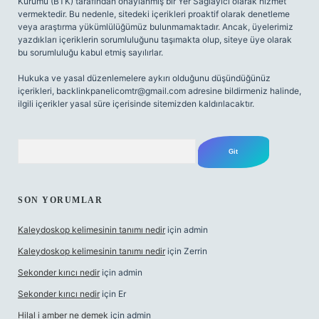
Kurumu (BTK) tarafından onaylanmış bir Yer Sağlayıcı olarak hizmet
vermektedir. Bu nedenle, sitedeki içerikleri proaktif olarak denetleme
veya araştırma yükümlülüğümüz bulunmamaktadır. Ancak, üyelerimiz
yazdıkları içeriklerin sorumluluğunu taşımakta olup, siteye üye olarak
bu sorumluluğu kabul etmiş sayılırlar.
Hukuka ve yasal düzenlemelere aykırı olduğunu düşündüğünüz
içerikleri,
backlinkpanelicomtr@gmail.com
adresine bildirmeniz halinde,
ilgili içerikler yasal süre içerisinde sitemizden kaldırılacaktır.
Arama
SON YORUMLAR
Kaleydoskop kelimesinin tanımı nedir
için
admin
Kaleydoskop kelimesinin tanımı nedir
için
Zerrin
Sekonder kırıcı nedir
için
admin
Sekonder kırıcı nedir
için
Er
Hilal i amber ne demek
için
admin