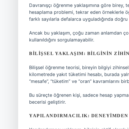
Davranışçı öğrenme yaklaşımına göre birey, te
hesaplama problemi, tekrar eden örneklerle öğr
farklı sayılarla defalarca uyguladığında doğru
Ancak bu yaklaşım, çoğu zaman anlamdan çok 
kullanıldığını sorgulamayabilir.
BILIŞSEL YAKLAŞIM: BILGININ ZIHI
Bilişsel öğrenme teorisi, bireyin bilgiyi zihins
kilometrede yakıt tüketimi hesabı, burada yalnı
“mesafe”, “tüketim” ve “oran” kavramlarını bir
Bu süreçte öğrenen kişi, sadece hesap yapmaz
becerisi geliştirir.
YAPILANDIRMACILIK: DENEYIMDE