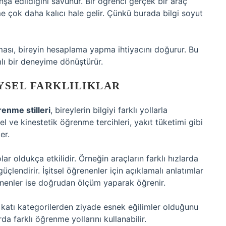
inşa edildiğini savunur. Bir öğrenci gerçek bir araç
 çok daha kalıcı hale gelir. Çünkü burada bilgi soyut
nması, bireyin hesaplama yapma ihtiyacını doğurur. Bu
lı bir deneyime dönüştürür.
YSEL FARKLILIKLAR
enme stilleri
, bireylerin bilgiyi farklı yollarla
tsel ve kinestetik öğrenme tercihleri, yakıt tüketimi gibi
er.
lar oldukça etkilidir. Örneğin araçların farklı hızlarda
üçlendirir. İşitsel öğrenenler için açıklamalı anlatımlar
renenler ise doğrudan ölçüm yaparak öğrenir.
n katı kategorilerden ziyade esnek eğilimler olduğunu
da farklı öğrenme yollarını kullanabilir.