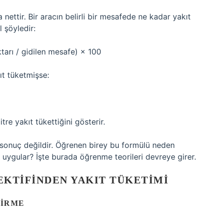
ettir. Bir aracın belirli bir mesafede ne kadar yakıt
l şöyledir:
ktarı / gidilen mesafe) × 100
ıt tüketmişse:
re yakıt tükettiğini gösterir.
sonuç değildir. Öğrenen birey bu formülü neden
a uygular? İşte burada öğrenme teorileri devreye girer.
KTIFINDEN YAKIT TÜKETIMI
TIRME