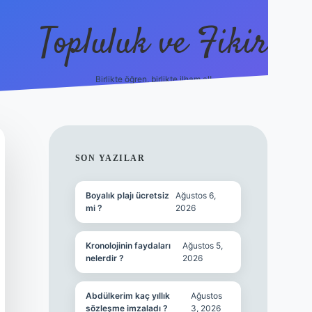
Topluluk ve Fikir
Birlikte öğren, birlikte ilham al!
grandoperabet
tulipbetgiris.o
SIDEBAR
SON YAZILAR
Boyalık plajı ücretsiz
Ağustos 6,
mi ?
2026
Kronolojinin faydaları
Ağustos 5,
nelerdir ?
2026
Abdülkerim kaç yıllık
Ağustos
sözleşme imzaladı ?
3, 2026