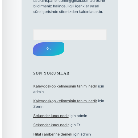
backlinkpanelicomtr@gmail.com
adresine
bildirmeniz halinde, ilgili içerikler yasal
süre içerisinde sitemizden kaldırılacaktır.
Arama
SON YORUMLAR
Kaleydoskop kelimesinin tanımı nedir
için
admin
Kaleydoskop kelimesinin tanımı nedir
için
Zerrin
Sekonder kırıcı nedir
için
admin
Sekonder kırıcı nedir
için
Er
Hilal i amber ne demek
için
admin