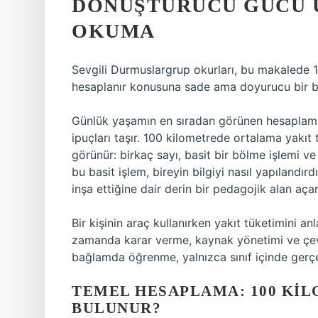
DÖNÜŞTÜRÜCÜ GÜCÜ Ü
OKUMA
Sevgili Durmuslargrup okurları, bu makalede 1
hesaplanır konusuna sade ama doyurucu bir b
Günlük yaşamın en sıradan görünen hesaplamala
ipuçları taşır. 100 kilometrede ortalama yakıt
görünür: birkaç sayı, basit bir bölme işlemi 
bu basit işlem, bireyin bilgiyi nasıl yapılandırd
inşa ettiğine dair derin bir pedagojik alan açar
Bir kişinin araç kullanırken yakıt tüketimini a
zamanda karar verme, kaynak yönetimi ve çevres
bağlamda öğrenme, yalnızca sınıf içinde gerçek
TEMEL HESAPLAMA: 100 KIL
BULUNUR?