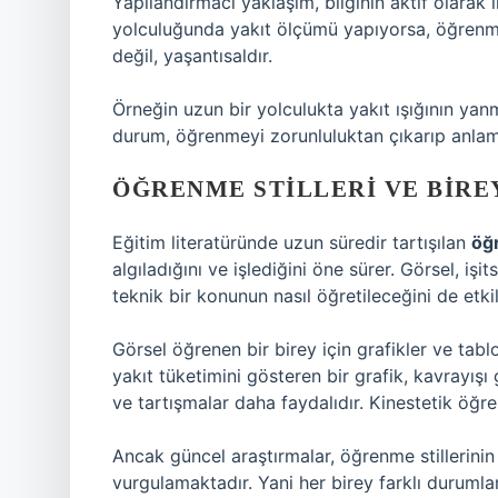
Yapılandırmacı yaklaşım, bilginin aktif olarak 
yolculuğunda yakıt ölçümü yapıyorsa, öğrenme
değil, yaşantısaldır.
Örneğin uzun bir yolculukta yakıt ışığının ya
durum, öğrenmeyi zorunluluktan çıkarıp anlam
ÖĞRENME STILLERI
VE BIRE
Eğitim literatüründe uzun süredir tartışılan
öğr
algıladığını ve işlediğini öne sürer. Görsel, işi
teknik bir konunun nasıl öğretileceğini de etkil
Görsel öğrenen bir birey için grafikler ve tablo
yakıt tüketimini gösteren bir grafik, kavrayışı g
ve tartışmalar daha faydalıdır. Kinestetik öğ
Ancak güncel araştırmalar, öğrenme stillerini
vurgulamaktadır. Yani her birey farklı durumlar