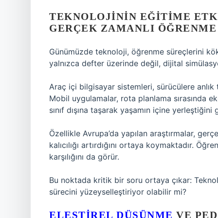
TEKNOLOJININ EĞITIME ETK
GERÇEK ZAMANLI ÖĞRENME
Günümüzde teknoloji, öğrenme süreçlerini kökt
yalnızca defter üzerinde değil, dijital simülas
Araç içi bilgisayar sistemleri, sürücülere anlık
Mobil uygulamalar, rota planlama sırasında e
sınıf dışına taşarak yaşamın içine yerleştiğini g
Özellikle Avrupa’da yapılan araştırmalar, ger
kalıcılığı artırdığını ortaya koymaktadır. Öğr
karşılığını da görür.
Bu noktada kritik bir soru ortaya çıkar: Tekn
sürecini yüzeyselleştiriyor olabilir mi?
ELEŞTIREL DÜŞÜNME
VE PED