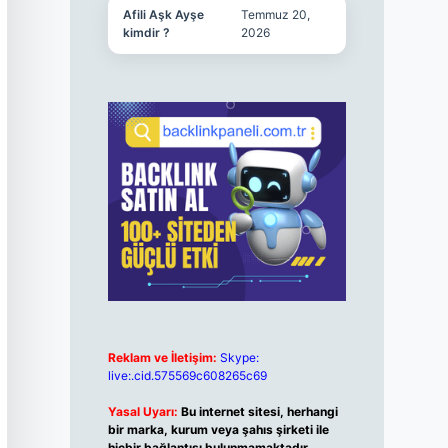
Afili Aşk Ayşe
Temmuz 20,
kimdir ?
2026
Reklam ve İletişim:
Skype:
live:.cid.575569c608265c69
Yasal Uyarı:
Bu internet sitesi, herhangi
bir marka, kurum veya şahıs şirketi ile
hiçbir bağlantısı bulunmamaktadır.