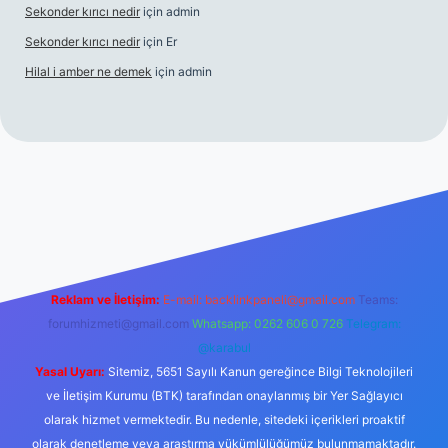
Sekonder kırıcı nedir
için
admin
Sekonder kırıcı nedir
için
Er
Hilal i amber ne demek
için
admin
s.org
Reklam ve İletişim:
E-mail:
backlinkpaneli@gmail.com
Teams:
forumhizmeti@gmail.com
Whatsapp: 0262 606 0 726
Telegram:
@karabul
Yasal Uyarı:
Sitemiz, 5651 Sayılı Kanun gereğince Bilgi Teknolojileri
ve İletişim Kurumu (BTK) tarafından onaylanmış bir Yer Sağlayıcı
olarak hizmet vermektedir. Bu nedenle, sitedeki içerikleri proaktif
olarak denetleme veya araştırma yükümlülüğümüz bulunmamaktadır.