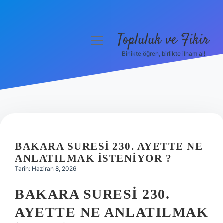
Topluluk ve Fikir
menüyü
aç
Birlikte öğren, birlikte ilham al!
Anasayfa
Gizlilik Politikası
Yasal Uyarı
Hakkımızda
BAKARA SURESI 230. AYETTE NE
ANLATILMAK ISTENIYOR ?
Tarih: Haziran 8, 2026
BAKARA SURESI 230.
AYETTE NE ANLATILMAK