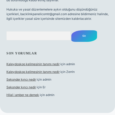
bu sorumluluğu kabul etmiş sayılırlar.
Hukuka ve yasal düzenlemelere aykırı olduğunu düşündüğünüz
içerikleri,
backlinkpanelicomtr@gmail.com
adresine bildirmeniz halinde,
ilgili içerikler yasal süre içerisinde sitemizden kaldırılacaktır.
Arama
SON YORUMLAR
Kaleydoskop kelimesinin tanımı nedir
için
admin
Kaleydoskop kelimesinin tanımı nedir
için
Zerrin
Sekonder kırıcı nedir
için
admin
Sekonder kırıcı nedir
için
Er
Hilal i amber ne demek
için
admin