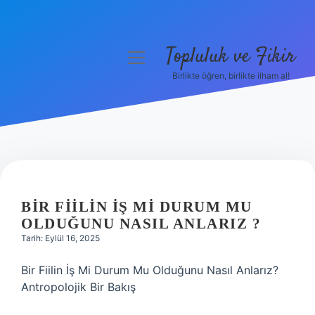
Topluluk ve Fikir
menüyü
aç
Birlikte öğren, birlikte ilham al!
Anasayfa
Gizlilik Politikası
Yasal Uyarı
Hakkımızda
BIR FIILIN IŞ MI DURUM MU
OLDUĞUNU NASIL ANLARIZ ?
Tarih: Eylül 16, 2025
Bir Fiilin İş Mi Durum Mu Olduğunu Nasıl Anlarız?
Antropolojik Bir Bakış