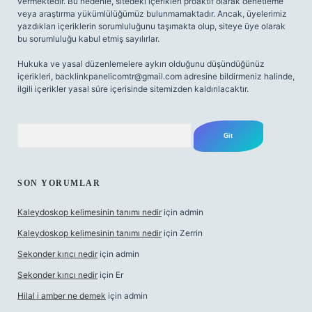
vermektedir. Bu nedenle, sitedeki içerikleri proaktif olarak denetleme
veya araştırma yükümlülüğümüz bulunmamaktadır. Ancak, üyelerimiz
yazdıkları içeriklerin sorumluluğunu taşımakta olup, siteye üye olarak
bu sorumluluğu kabul etmiş sayılırlar.
Hukuka ve yasal düzenlemelere aykırı olduğunu düşündüğünüz
içerikleri,
backlinkpanelicomtr@gmail.com
adresine bildirmeniz halinde,
ilgili içerikler yasal süre içerisinde sitemizden kaldırılacaktır.
Arama
SON YORUMLAR
Kaleydoskop kelimesinin tanımı nedir
için
admin
Kaleydoskop kelimesinin tanımı nedir
için
Zerrin
Sekonder kırıcı nedir
için
admin
Sekonder kırıcı nedir
için
Er
Hilal i amber ne demek
için
admin