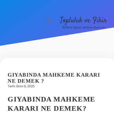
Topluluk ve Fikir
menüyü
aç
Birlikte öğren, birlikte ilham al!
Anasayfa
Gizlilik Politikası
Yasal Uyarı
Hakkımızda
GIYABINDA MAHKEME KARARI
NE DEMEK ?
Tarih: Ekim 9, 2025
GIYABINDA MAHKEME
KARARI NE DEMEK?