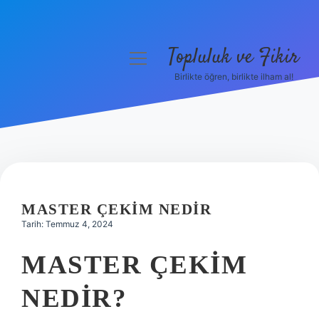
Topluluk ve Fikir
menüyü
aç
Birlikte öğren, birlikte ilham al!
Anasayfa
Gizlilik Politikası
Yasal Uyarı
Hakkımızda
MASTER ÇEKIM NEDIR
Tarih: Temmuz 4, 2024
MASTER ÇEKIM
NEDIR?