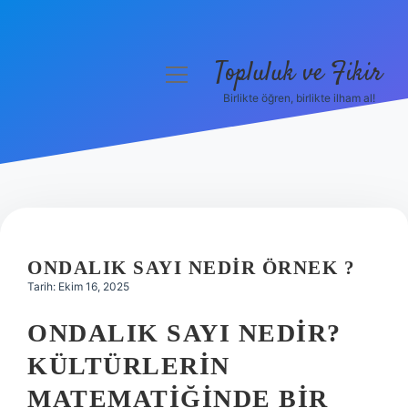
Topluluk ve Fikir
menüyü
aç
Birlikte öğren, birlikte ilham al!
Anasayfa
Gizlilik Politikası
Yasal Uyarı
Hakkımızda
ONDALIK SAYI NEDIR ÖRNEK ?
Tarih: Ekim 16, 2025
ONDALIK SAYI NEDIR?
KÜLTÜRLERIN
MATEMATIĞINDE BIR