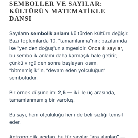
SEMBOLLER VE SAYILAR:
KÜLTÜRÜN MATEMATIKLE
DANSI
Sayıların
sembolik anlamı
kültürden kültüre değişir.
Bazı toplumlarda 10, “tamamlanma”nın; bazılarında
ise “yeniden doğuş”un simgesidir.
Ondalık sayılar
,
bu sembolik anlamı daha karmaşık hale getirir;
çünkü virgülden sonra başlayan kısım,
“bitmemişlik”in, “devam eden yolculuğun”
sembolüdür.
Bir örnek düşünelim:
2,5
— iki ile üç arasında,
tamamlanmamış bir varoluş.
Bu sayı, hem ölçülülüğü hem de belirsizliği temsil
eder.
Antropolojik açıdan, bu tür sayılar “ara alanları” —