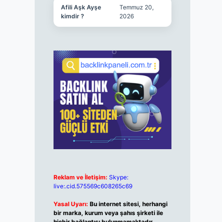
Afili Aşk Ayşe
Temmuz 20,
kimdir ?
2026
Reklam ve İletişim:
Skype:
live:.cid.575569c608265c69
Yasal Uyarı:
Bu internet sitesi, herhangi
bir marka, kurum veya şahıs şirketi ile
hiçbir bağlantısı bulunmamaktadır.