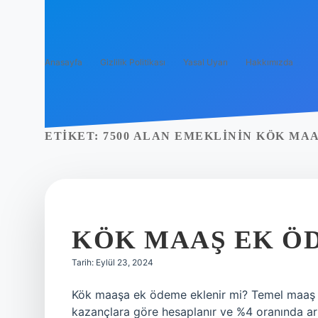
Anasayfa
Gizlilik Politikası
Yasal Uyarı
Hakkımızda
ETIKET:
7500 ALAN EMEKLININ KÖK MA
KÖK MAAŞ EK Ö
Tarih: Eylül 23, 2024
Kök maaşa ek ödeme eklenir mi? Temel maaş u
kazançlara göre hesaplanır ve %4 oranında art