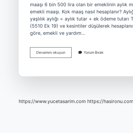
maaşı 6 bin 500 lira olan bir emeklinin aylık 
emekli maaşı. Kok maaş nasıl hesaplanır? Aylı
yaşlılık aylığı = aylık tutar + ek ödeme tutarı T
(5510 Ek 19) ve kesintiler düşülerek hesaplan
göre, emekli ve yardım…
Kök
Devamını okuyun
Yorum Bırak
Maaş
Ek
Ödeme
Dahil
Mi
https://www.yucetasarim.com
https://hasironu.com