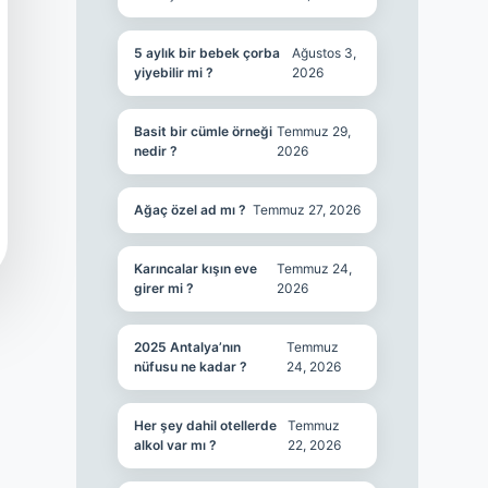
5 aylık bir bebek çorba
Ağustos 3,
yiyebilir mi ?
2026
Basit bir cümle örneği
Temmuz 29,
nedir ?
2026
Ağaç özel ad mı ?
Temmuz 27, 2026
Karıncalar kışın eve
Temmuz 24,
girer mi ?
2026
2025 Antalya’nın
Temmuz
nüfusu ne kadar ?
24, 2026
Her şey dahil otellerde
Temmuz
alkol var mı ?
22, 2026