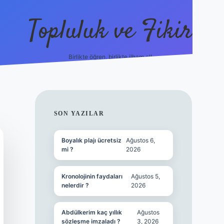
Topluluk ve Fikir
Birlikte öğren, birlikte ilham al!
grandoperabet
tulipbet
SIDEBAR
SON YAZILAR
Boyalık plajı ücretsiz
Ağustos 6,
mi ?
2026
Kronolojinin faydaları
Ağustos 5,
nelerdir ?
2026
Abdülkerim kaç yıllık
Ağustos
sözleşme imzaladı ?
3, 2026