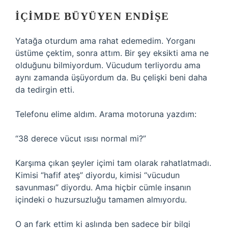
İÇIMDE BÜYÜYEN ENDIŞE
Yatağa oturdum ama rahat edemedim. Yorganı
üstüme çektim, sonra attım. Bir şey eksikti ama ne
olduğunu bilmiyordum. Vücudum terliyordu ama
aynı zamanda üşüyordum da. Bu çelişki beni daha
da tedirgin etti.
Telefonu elime aldım. Arama motoruna yazdım:
“38 derece vücut ısısı normal mi?”
Karşıma çıkan şeyler içimi tam olarak rahatlatmadı.
Kimisi “hafif ateş” diyordu, kimisi “vücudun
savunması” diyordu. Ama hiçbir cümle insanın
içindeki o huzursuzluğu tamamen almıyordu.
O an fark ettim ki aslında ben sadece bir bilgi