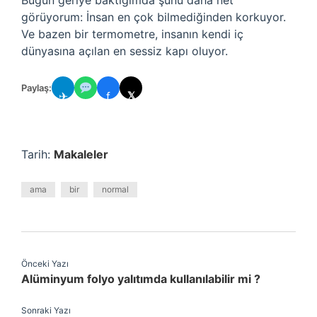
Bugün geriye baktığımda şunu daha net
görüyorum: İnsan en çok bilmediğinden korkuyor.
Ve bazen bir termometre, insanın kendi iç
dünyasına açılan en sessiz kapı oluyor.
Paylaş:
✈
f
𝕏
Tarih:
Makaleler
ama
bir
normal
Önceki Yazı
Alüminyum folyo yalıtımda kullanılabilir mi ?
Sonraki Yazı