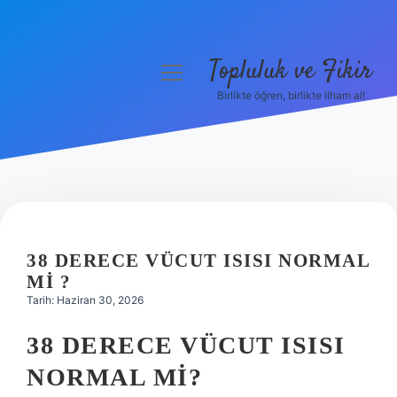
Topluluk ve Fikir
menüyü
aç
Birlikte öğren, birlikte ilham al!
Anasayfa
Gizlilik Politikası
Yasal Uyarı
Hakkımızda
38 DERECE VÜCUT ISISI NORMAL
MI ?
Tarih: Haziran 30, 2026
38 DERECE VÜCUT ISISI
NORMAL MI?