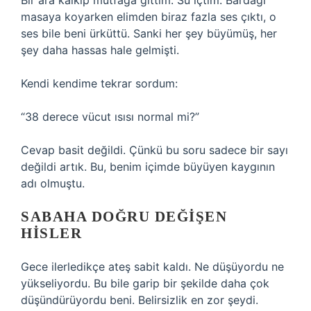
Bir ara kalkıp mutfağa gittim. Su içtim. Bardağı
masaya koyarken elimden biraz fazla ses çıktı, o
ses bile beni ürküttü. Sanki her şey büyümüş, her
şey daha hassas hale gelmişti.
Kendi kendime tekrar sordum:
“38 derece vücut ısısı normal mi?”
Cevap basit değildi. Çünkü bu soru sadece bir sayı
değildi artık. Bu, benim içimde büyüyen kaygının
adı olmuştu.
SABAHA DOĞRU DEĞIŞEN
HISLER
Gece ilerledikçe ateş sabit kaldı. Ne düşüyordu ne
yükseliyordu. Bu bile garip bir şekilde daha çok
düşündürüyordu beni. Belirsizlik en zor şeydi.