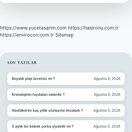
Alg
Mi
https://www.yucetasarim.com
https://hasironu.com.tr
https://envirocon.com.tr
Sitemap
SIDEBAR
SON YAZILAR
Boyalık plajı ücretsiz mi ?
Ağustos 6, 2026
Kronolojinin faydaları nelerdir ?
Ağustos 5, 2026
Abdülkerim kaç yıllık sözleşme imzaladı ?
Ağustos 3, 2026
5 aylık bir bebek çorba yiyebilir mi ?
Ağustos 3, 2026