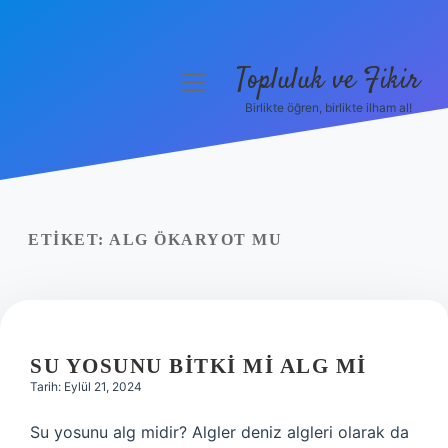
Topluluk ve Fikir
menüyü
aç
Birlikte öğren, birlikte ilham al!
Anasayfa
Gizlilik Politikası
Yasal Uyarı
ETIKET:
ALG ÖKARYOT MU
Hakkımızda
SU YOSUNU BITKI MI ALG MI
Tarih: Eylül 21, 2024
Su yosunu alg midir? Algler deniz algleri olarak da