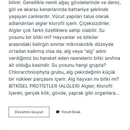
bilinir. Genellikle nemli ağaç gövdelerinde ve deniz,
göl ve akarsu kenarlarında battaniye şeklinde
yaşayan canlılardır. Vücut yapıları talus olarak
adlandırılan algler klorofil içerir. Çiçeksizdirler.
Algler çok farklı özelliklere sahip olabilir. Su
yosunu bir bitki mi? Hayvanlar ve bitkiler
arasındaki belirgin sınırlar mikroskobik düzeyde
ortadan kalkmış olsa da, alg veya “alg” adını
verdiğimiz bu hareket eden nesnelerin bitki sınıfına
ait olduğu kesindir. Su yosunu hangi grupta?
Chlorarchniophyta grubu, alg çekirdeğinin küçük
bir nükleer parçasını içerir. Alg hayvan mı bitki mi?
BİTKİSEL PROTİSTLER (ALGLER) Algler; Klorofil
içeren, gerçek kök, gövde, yaprak gibi organlara…
Su
Devamını okuyun
Yorum Bırak
Yosunu
Bitki
Mi