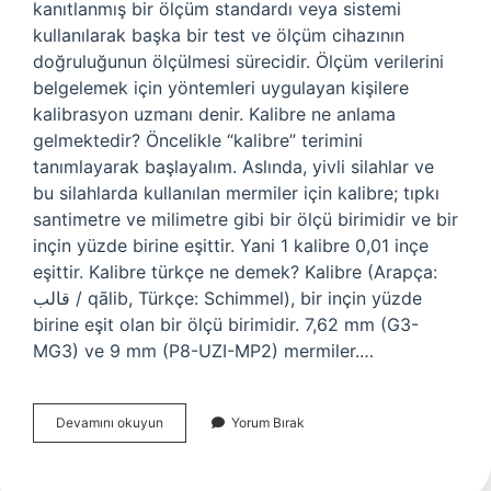
kanıtlanmış bir ölçüm standardı veya sistemi
kullanılarak başka bir test ve ölçüm cihazının
doğruluğunun ölçülmesi sürecidir. Ölçüm verilerini
belgelemek için yöntemleri uygulayan kişilere
kalibrasyon uzmanı denir. Kalibre ne anlama
gelmektedir? Öncelikle “kalibre” terimini
tanımlayarak başlayalım. Aslında, yivli silahlar ve
bu silahlarda kullanılan mermiler için kalibre; tıpkı
santimetre ve milimetre gibi bir ölçü birimidir ve bir
inçin yüzde birine eşittir. Yani 1 kalibre 0,01 inçe
eşittir. Kalibre türkçe ne demek? Kalibre (Arapça:
قالب / qālib, Türkçe: Schimmel), bir inçin yüzde
birine eşit olan bir ölçü birimidir. 7,62 mm (G3-
MG3) ve 9 mm (P8-UZI-MP2) mermiler.…
Kalibre
Devamını okuyun
Yorum Bırak
Eleman
Ne
Demek