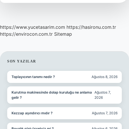
https://www.yucetasarim.com
https://hasironu.com.tr
https://envirocon.com.tr
Sitemap
SIDEBAR
SON YAZILAR
Toplayıcının tanımı nedir ?
Ağustos 8, 2026
Kurutma makinesinde dolap kuruluğu ne anlama
Ağustos 7,
gelir ?
2026
Kezzap aşındırıcı mıdır ?
Ağustos 7, 2026
Boyalık plajı ücretsiz mi ?
Ağustos 6, 2026