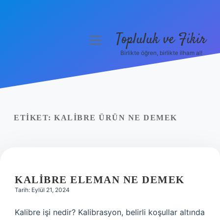
Topluluk ve Fikir
menüyü
aç
Birlikte öğren, birlikte ilham al!
Anasayfa
Gizlilik Politikası
Yasal Uyarı
ETIKET:
KALIBRE ÜRÜN NE DEMEK
Hakkımızda
KALIBRE ELEMAN NE DEMEK
Tarih: Eylül 21, 2024
Kalibre işi nedir? Kalibrasyon, belirli koşullar altında