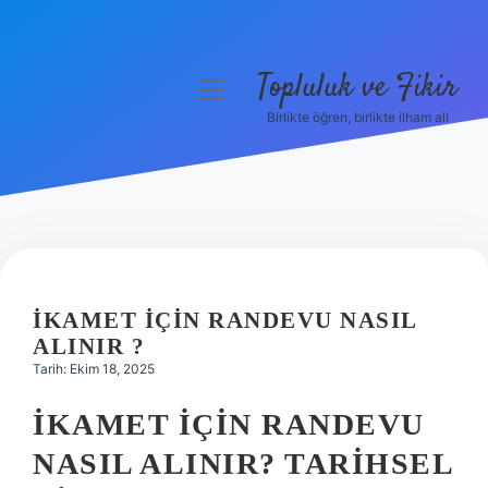
Topluluk ve Fikir
menüyü
aç
Birlikte öğren, birlikte ilham al!
Anasayfa
Gizlilik Politikası
Yasal Uyarı
Hakkımızda
İKAMET IÇIN RANDEVU NASIL
ALINIR ?
Tarih: Ekim 18, 2025
İKAMET İÇIN RANDEVU
NASIL ALINIR? TARIHSEL